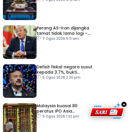
Perang AS–Iran dijangka
tamat tidak lama lagi –
Trump
7 Ogos 2026 9:11 am
Defisit fiskal negara susut
kepada 3.7%, bukti
keyakinan pelabur masih
6 Ogos 2026 2:20 pm
kukuh
×
Malaysia kuasai 80
peratus IPO Asia
Tenggara, kumpul AS$1.4
6 Ogos 2026 1:32 pm
bilion separuh pertama
2026