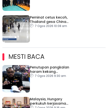
Peminat cetus kecoh,
Thailand gesa China
ambil tindakan
7 Ogos 2026 10:08 am
MESTI BACA
Penutupan pangkalan
haram kekang
penyeludupan di
7 Ogos 2026 9:30 am
Kelantan
Malaysia, Hungary
perkukuh kerjasama
sektor pertanian
7 Ogos 2026 9:16 am