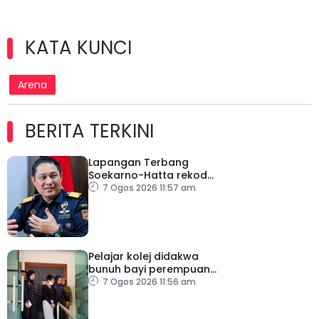
KATA KUNCI
Arena
BERITA TERKINI
Lapangan Terbang
Soekarno-Hatta rekod
lebih 300 kes dadah
7 Ogos 2026 11:57 am
tahun ini
Pelajar kolej didakwa
bunuh bayi perempuan
baru dilahirkan
7 Ogos 2026 11:56 am