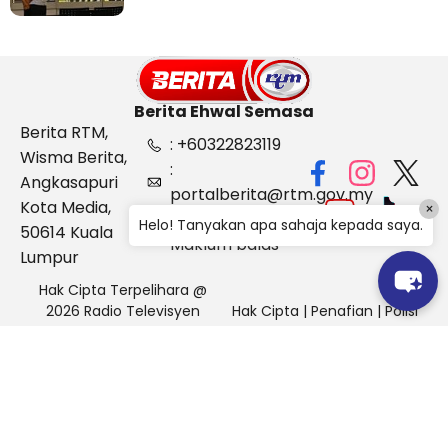
Berita Ehwal Semasa
Berita RTM,
: +60322823119
Wisma Berita,
:
Angkasapuri
portalberita@rtm.gov.my
Kota Media,
×
: Aduan &
Helo! Tanyakan apa sahaja kepada saya.
50614 Kuala
Maklum balas
Lumpur
Hak Cipta Terpelihara @
2026 Radio Televisyen
Hak Cipta
|
Penafian
|
Polisi
Malaysia, Berita Ehwal
Keselamatan
Semasa (BES)
Pihak Portal Berita RTM tidak bertanggungjawab terhadap
sebarang kehilangan atau kerosakan yang dialami kerana