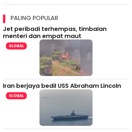
Maxim Malaysia dedah laporan keselamatan, pematuhan
lesen separuh pertama 2026
PALING POPULAR
Jet peribadi terhempas, timbalan
menteri dan empat maut
GLOBAL
Iran berjaya bedil USS Abraham Lincoln
GLOBAL