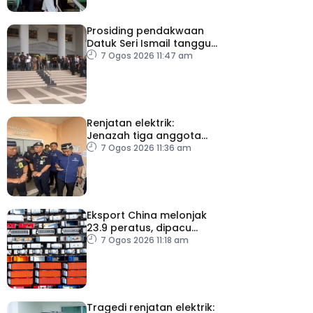
Prosiding pendakwaan
Datuk Seri Ismail tangguh
ke 27 Ogos, kini dirawat
7 Ogos 2026 11:47 am
di IJN
Renjatan elektrik:
Jenazah tiga anggota
polis dibawa pulang
7 Ogos 2026 11:36 am
selepas bedah siasat
Eksport China melonjak
23.9 peratus, dipacu
permintaan teknologi AI
7 Ogos 2026 11:18 am
Tragedi renjatan elektrik: