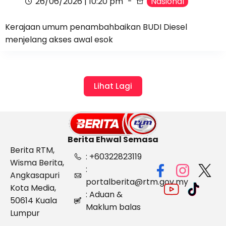
26/06/2026 | 10:20 pm
Nasional
Kerajaan umum penambahbaikan BUDI Diesel
menjelang akses awal esok
Lihat Lagi
Berita Ehwal Semasa
Berita RTM,
: +60322823119
Wisma Berita,
:
Angkasapuri
portalberita@rtm.gov.my
Kota Media,
: Aduan &
50614 Kuala
Maklum balas
Lumpur