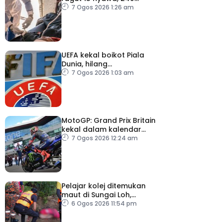
dijangkiti
7 Ogos 2026 1:26 am
UEFA kekal boikot Piala
Dunia, hilang
kepercayaan kepada
7 Ogos 2026 1:03 am
Infantino
MotoGP: Grand Prix Britain
kekal dalam kalendar
hingga 2028
7 Ogos 2026 12:24 am
Pelajar kolej ditemukan
maut di Sungai Loh,
Dungun
6 Ogos 2026 11:54 pm