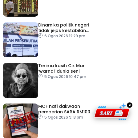
bilion separuh pertama
2026
Dinamika politik negeri
tidak jejas kestabilan
Kerajaan Perpaduan
6 Ogos 2026 12:29 pm
Persekutuan – TPM Zahid
Terima kasih Cik Man
‘warnai’ dunia seni
5 Ogos 2026 10:47 pm
×
MOF nafi dakwaan
pemberian SARA RM100
sempena Hari
5 Ogos 2026 9:13 pm
Kebangsaan