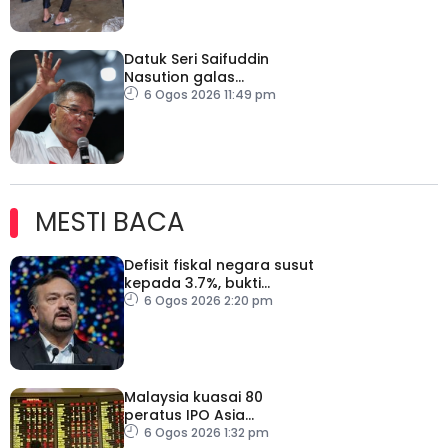
Datuk Seri Saifuddin
Nasution galas
sementara tugas
6 Ogos 2026 11:49 pm
Timbalan Presiden PKR
MESTI BACA
Defisit fiskal negara susut
kepada 3.7%, bukti
keyakinan pelabur masih
6 Ogos 2026 2:20 pm
kukuh
Malaysia kuasai 80
peratus IPO Asia
Tenggara, kumpul AS$1.4
6 Ogos 2026 1:32 pm