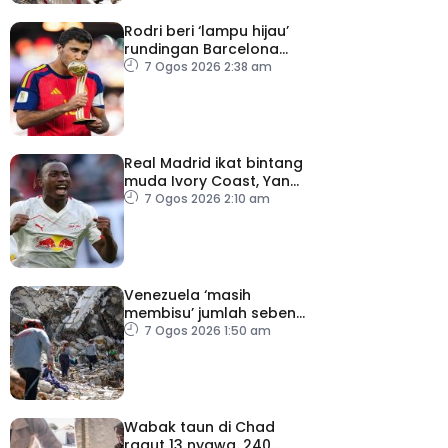
Rodri beri ‘lampu hijau’
rundingan Barcelona
dengan Man City
7 Ogos 2026 2:38 am
Real Madrid ikat bintang
muda Ivory Coast, Yan
Diomande
7 Ogos 2026 2:10 am
Venezuela ‘masih
membisu’ jumlah sebenar
mangsa hilang dalam
7 Ogos 2026 1:50 am
gempa bumi
Wabak taun di Chad
ragut 13 nyawa, 240