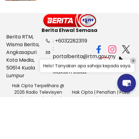
Berita Ehwal Semasa
Berita RTM,
: +60322823119
Wisma Berita,
:
Angkasapuri
portalberita@rtm.gov.my
Kota Media,
×
: Aduan &
Helo! Tanyakan apa sahaja kepada saya.
50614 Kuala
Maklum balas
Lumpur
Hak Cipta Terpelihara @
2026 Radio Televisyen
Hak Cipta
|
Penafian
|
Polisi
Malaysia, Berita Ehwal
Keselamatan
Semasa (BES)
Pihak Portal Berita RTM tidak bertanggungjawab terhadap
sebarang kehilangan atau kerosakan yang dialami kerana