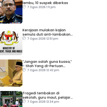
lembu, 10 suspek diberkas
7 Ogos 2026 1:11 pm
Kerajaan mulakan kajian
semula duti anti-lambakan
import gegelung keluli dari
7 Ogos 2026 12:51 pm
China, Vietnam
“Jangan salah guna kuasa,”
– titah Yang di-Pertuan
Besar Negeri Sembilan
7 Ogos 2026 12:42 pm
kepada Exco baharu
Tragedi tembakan di
sekolah, guru maut, pelajar
bunuh diri
7 Ogos 2026 12:34 pm