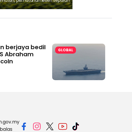
, pematuhan lesen separuh
Ajinomoto (Malaysia) Berh
aminoVITAL® Bersama Pemp
an berjaya bedil
GLOBAL
S Abraham
ncoln
m.gov.my
balas