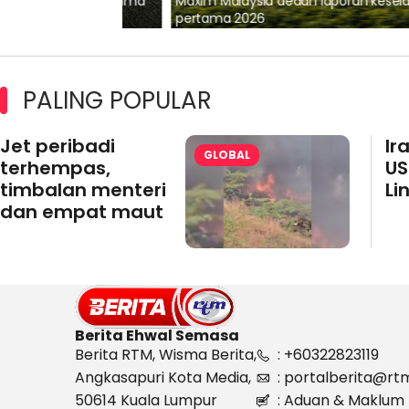
lalui Kerjasama
Maxim Malaysia dedah laporan keselamatan
pertama 2026
PALING POPULAR
Jet peribadi
Ir
GLOBAL
terhempas,
US
timbalan menteri
Li
dan empat maut
Berita Ehwal Semasa
Berita RTM, Wisma Berita,
: +60322823119
Angkasapuri Kota Media,
: portalberita@rt
50614 Kuala Lumpur
: Aduan & Maklum 