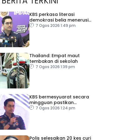
BERITA TERKINI
KBS perkasa literasi
demokrasi belia menerusi
Bulan Rakan Demokrasi
7 Ogos 2026 1:49 pm
2026
Thailand: Empat maut
tembakan di sekolah
7 Ogos 2026 1:39 pm
KBS bermesyuarat secara
mingguan pastikan
persiapan F1 lancar
7 Ogos 2026 1:24 pm
Polis selesaikan 20 kes curi