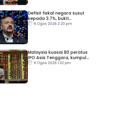
Defisit fiskal negara susut
kepada 3.7%, bukti
keyakinan pelabur masih
6 Ogos 2026 2:20 pm
kukuh
Malaysia kuasai 80 peratus
IPO Asia Tenggara, kumpul
AS$1.4 bilion separuh
6 Ogos 2026 1:32 pm
pertama 2026