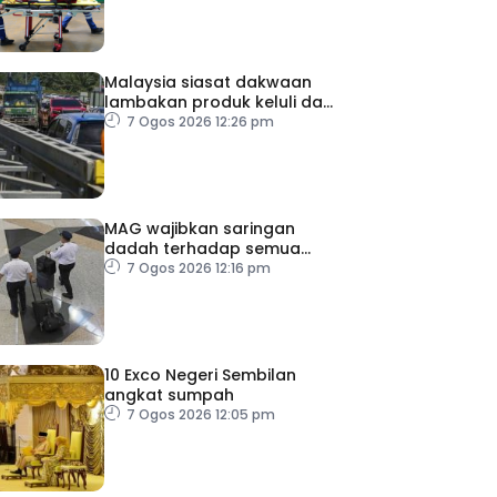
Malaysia siasat dakwaan
lambakan produk keluli dari
China, Taiwan dan Vietnam
7 Ogos 2026 12:26 pm
MAG wajibkan saringan
dadah terhadap semua
juruterbang
7 Ogos 2026 12:16 pm
10 Exco Negeri Sembilan
angkat sumpah
7 Ogos 2026 12:05 pm