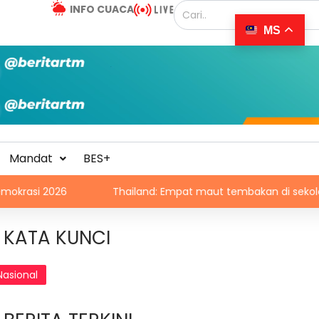
INFO CUACA
MS
Mandat
BES+
Thailand: Empat maut tembakan di sekolah
KBS b
KATA KUNCI
Nasional