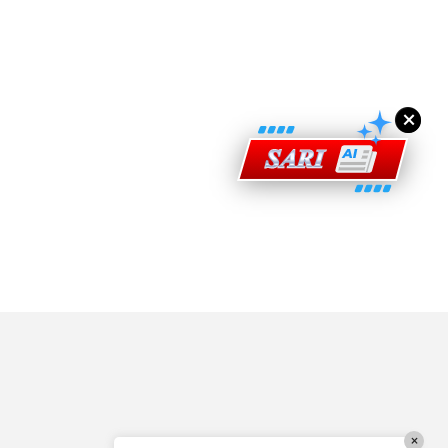
ad Perkasa SCORE Marathon 2026 Melalui Kerjasama
engaruh Larian Antarabangsa
×
×