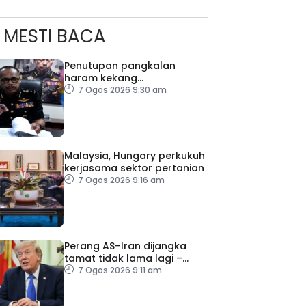
MESTI BACA
Penutupan pangkalan
haram kekang
penyeludupan di Kelantan
7 Ogos 2026 9:30 am
Malaysia, Hungary perkukuh
kerjasama sektor pertanian
7 Ogos 2026 9:16 am
Perang AS–Iran dijangka
tamat tidak lama lagi –
Trump
7 Ogos 2026 9:11 am