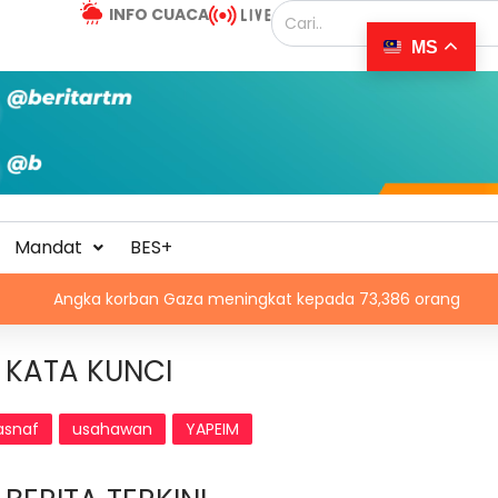
INFO CUACA
MS
Mandat
BES+
a korban Gaza meningkat kepada 73,386 orang
Misi wa
KATA KUNCI
asnaf
usahawan
YAPEIM