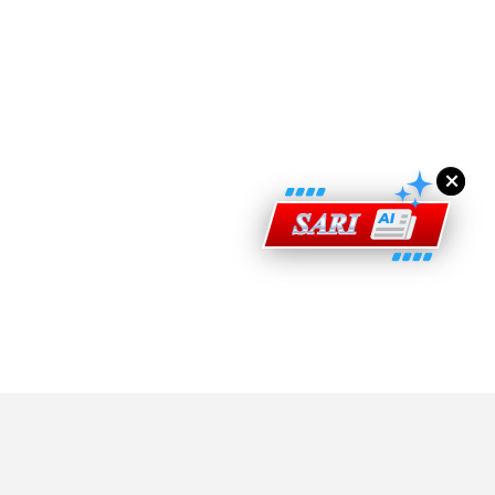
ad Perkasa SCORE Marathon 2026 Melalui Kerjasama
engaruh Larian Antarabangsa
×