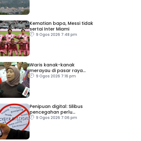
Kematian bapa, Messi tidak
sertai Inter Miami
9 Ogos 2026 7:48 pm
Waris kanak-kanak
merayau di pasar raya
Terengganu diminta tampil
9 Ogos 2026 7:16 pm
Penipuan digital: Silibus
pencegahan perlu
diperkenalkan – PPIM
9 Ogos 2026 7:06 pm