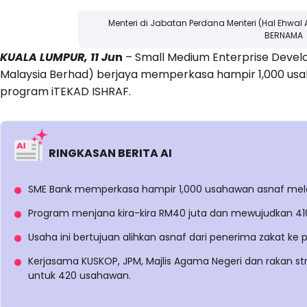
Menteri di Jabatan Perdana Menteri (Hal Ehwal A
BERNAMA
KUALA LUMPUR, 11 Ju
n
– Small Medium Enterprise Devel
Malaysia Berhad) berjaya memperkasa hampir 1,000 usa
program iTEKAD ISHRAF.
RINGKASAN BERITA AI
SME Bank memperkasa hampir 1,000 usahawan asnaf melal
Program menjana kira-kira RM40 juta dan mewujudkan 410
Usaha ini bertujuan alihkan asnaf dari penerima zakat ke
Kerjasama KUSKOP, JPM, Majlis Agama Negeri dan rakan st
untuk 420 usahawan.