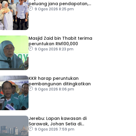
peluang jana pendapatan,
bantu keluarga berjimat –
9 Ogos 2026 8:25 pm
Fadhlina
Masjid Zaid bin Thabit terima
peruntukan RM100,000
9 Ogos 2026 8:23 pm
KKR harap peruntukan
pembangunan ditingkatkan
9 Ogos 2026 8:06 pm
Jerebu: Lapan kawasan di
Sarawak, Johan Setia di
Selangor catat IPU tidak
9 Ogos 2026 7:59 pm
sihat