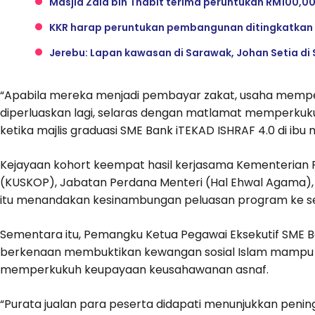
Masjid Zaid bin Thabit terima peruntukan RM100,0
KKR harap peruntukan pembangunan ditingkatkan
Jerebu: Lapan kawasan di Sarawak, Johan Setia di S
“Apabila mereka menjadi pembayar zakat, usaha mempe
diperluaskan lagi, selaras dengan matlamat memperkuk
ketika majlis graduasi SME Bank iTEKAD ISHRAF 4.0 di ibu ne
Kejayaan kohort keempat hasil kerjasama Kementeria
(KUSKOP), Jabatan Perdana Menteri (Hal Ehwal Agama), M
itu menandakan kesinambungan peluasan program ke se
Sementara itu, Pemangku Ketua Pegawai Eksekutif SME B
berkenaan membuktikan kewangan sosial Islam mampu
memperkukuh keupayaan keusahawanan asnaf.
“Purata jualan para peserta didapati menunjukkan peni