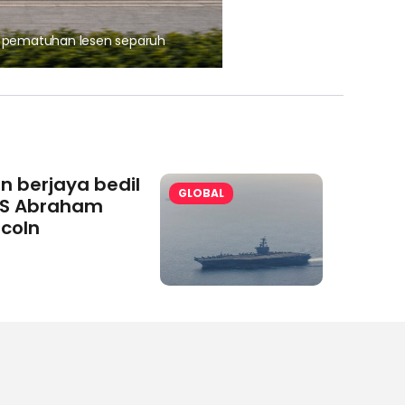
, pematuhan lesen separuh
Ajinomoto (Malaysia) Berh
aminoVITAL® Bersama Pemp
an berjaya bedil
GLOBAL
S Abraham
ncoln