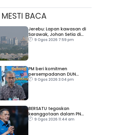
MESTI BACA
Jerebu: Lapan kawasan di
Sarawak, Johan Setia di
Selangor catat IPU tidak
9 Ogos 2026 7:59 pm
sihat
PM beri komitmen
persempadanan DUN
Sarawak, minta laporan SPR
9 Ogos 2026 3:04 pm
– Datuk Seri Fahmi
BERSATU tegaskan
keanggotaan dalam PN
masih sah
9 Ogos 2026 11:44 am