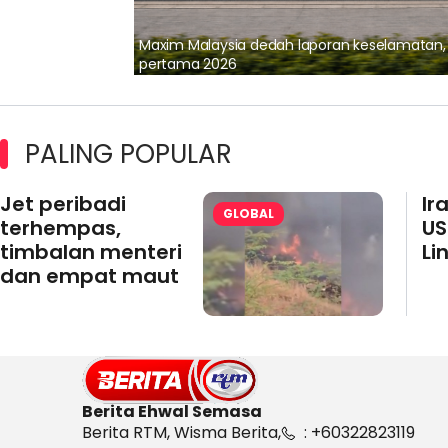
lalui Kerjasama
Maxim Malaysia dedah laporan keselamatan
pertama 2026
PALING POPULAR
Jet peribadi
Ir
GLOBAL
terhempas,
US
timbalan menteri
Li
dan empat maut
Berita Ehwal Semasa
Berita RTM, Wisma Berita,
: +60322823119