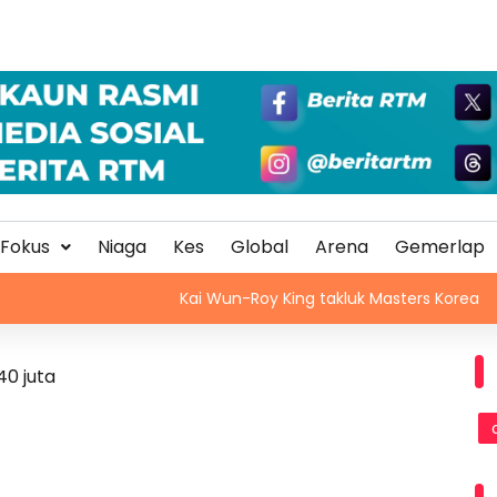
Fokus
Niaga
Kes
Global
Arena
Gemerlap
Kai Wun-Roy King takluk Masters Korea
Angk
0 juta