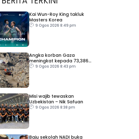
BERITA TERKINI
Kai Wun-Roy King takluk
Masters Korea
9 Ogos 2026 8:49 pm
Angka korban Gaza
meningkat kepada 73,386
orang
9 Ogos 2026 8:43 pm
Misi wajib tewaskan
Uzbekistan – Nik Safuan
9 Ogos 2026 8:38 pm
Baju sekolah NADI buka