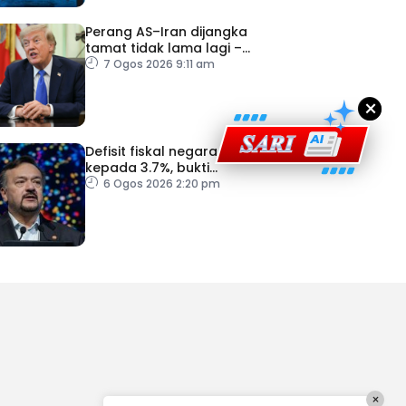
Perang AS–Iran dijangka
tamat tidak lama lagi –
Trump
7 Ogos 2026 9:11 am
×
Defisit fiskal negara susut
kepada 3.7%, bukti
keyakinan pelabur masih
6 Ogos 2026 2:20 pm
kukuh
×