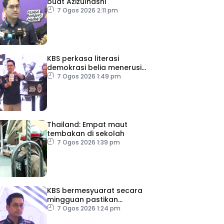
buat Azizulhasni
7 Ogos 2026 2:11 pm
KBS perkasa literasi
demokrasi belia menerusi
Bulan Rakan Demokrasi
7 Ogos 2026 1:49 pm
2026
Thailand: Empat maut
tembakan di sekolah
7 Ogos 2026 1:39 pm
KBS bermesyuarat secara
mingguan pastikan
persiapan F1 lancar
7 Ogos 2026 1:24 pm