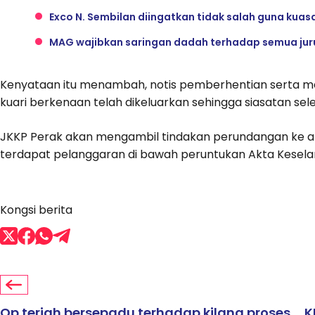
Exco N. Sembilan diingatkan tidak salah guna kuas
MAG wajibkan saringan dadah terhadap semua ju
Kenyataan itu menambah, notis pemberhentian serta mert
kuari berkenaan telah dikeluarkan sehingga siasatan seles
JKKP Perak akan mengambil tindakan perundangan ke a
terdapat pelanggaran di bawah peruntukan Akta Kesela
Kongsi berita
Op terjah bersepadu terhadap kilang proses
K