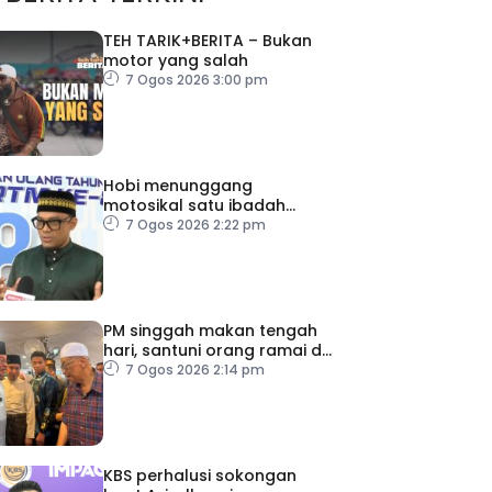
TEH TARIK+BERITA – Bukan
motor yang salah
7 Ogos 2026 3:00 pm
Hobi menunggang
motosikal satu ibadah
sekiranya dilakukan dengan
7 Ogos 2026 2:22 pm
niat dan cara betul
PM singgah makan tengah
hari, santuni orang ramai di
Alor Gajah
7 Ogos 2026 2:14 pm
KBS perhalusi sokongan