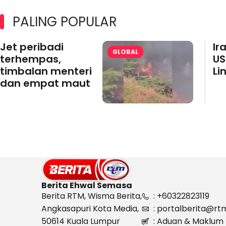
PALING POPULAR
Jet peribadi
Ir
GLOBAL
terhempas,
US
timbalan menteri
Li
dan empat maut
Berita Ehwal Semasa
Berita RTM, Wisma Berita,
: +60322823119
Angkasapuri Kota Media,
: portalberita@rt
50614 Kuala Lumpur
: Aduan & Maklum 