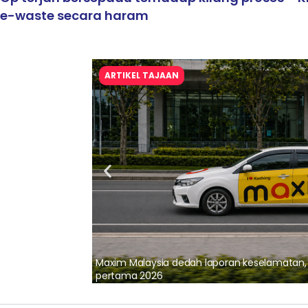
e-waste secara haram
ARTIKEL TAJAAN
lalui Kerjasama
Maxim Malaysia dedah laporan keselamatan
pertama 2026