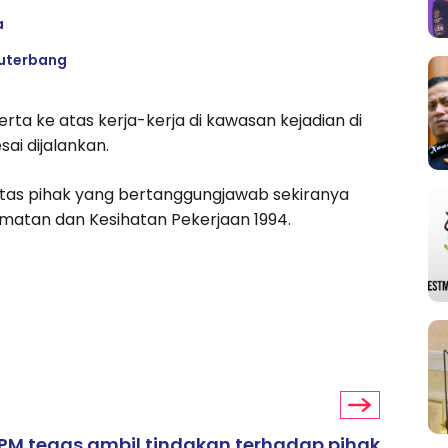
a
ruterbang
a ke atas kerja-kerja di kawasan kejadian di
ai dijalankan.
tas pihak yang bertanggungjawab sekiranya
matan dan Kesihatan Pekerjaan 1994.
PM tegas ambil tindakan terhadap pihak