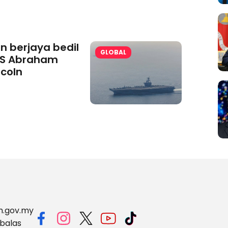
an berjaya bedil
GLOBAL
S Abraham
ncoln
m.gov.my
balas