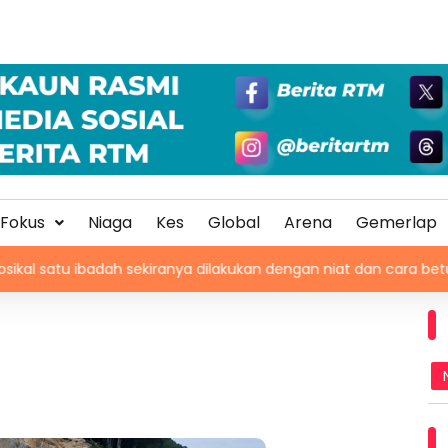
Fokus
Niaga
Kes
Global
Arena
Gemerlap
badah sekiranya dilakukan dengan niat dan cara betul