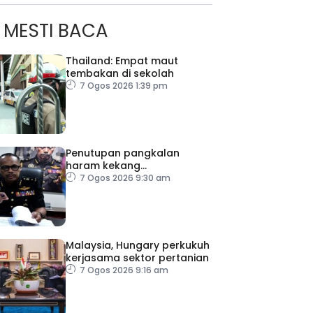
MESTI BACA
Thailand: Empat maut
tembakan di sekolah
7 Ogos 2026 1:39 pm
Penutupan pangkalan
haram kekang
penyeludupan di Kelantan
7 Ogos 2026 9:30 am
Malaysia, Hungary perkukuh
kerjasama sektor pertanian
ad Perkasa SCORE Marathon 2026 Melalui Kerjasama
7 Ogos 2026 9:16 am
engaruh Larian Antarabangsa