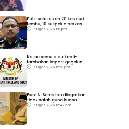
Polis selesaikan 20 kes curi
lembu, 10 suspek diberkas
7 Ogos 2026 1:11 pm
Kajian semula duti anti-
lambakan import gegelung
keluli dilaksana
7 Ogos 2026 12:51 pm
Exco N. Sembilan diingatkan
tidak salah guna kuasa
7 Ogos 2026 12:42 pm