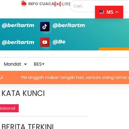
INFO CUACA
MS
Mandat
BES+
PM singgah makan tengah hari, santuni orang ramai di Alor Gaja
KATA KUNCI
Nasional
BERITA TERKINI