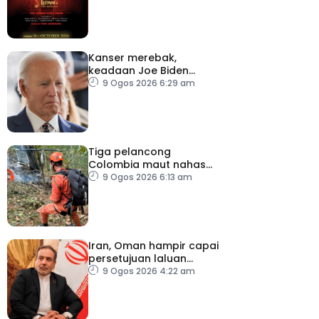
Kanser merebak,
keadaan Joe Biden
semakin serius
9 Ogos 2026 6:29 am
Tiga pelancong
Colombia maut nahas
helikopter di Rio de
9 Ogos 2026 6:13 am
Janeiro
Iran, Oman hampir capai
persetujuan laluan
sementara Selat Hormuz
9 Ogos 2026 4:22 am