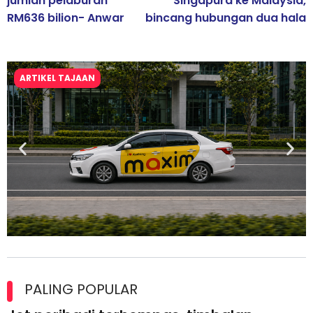
jumlah pelaburan
Singapura ke Malaysia,
RM636 bilion- Anwar
bincang hubungan dua hala
ARTIKEL TAJAAN
Maxim Malaysia dedah laporan keselamatan, pematuhan
lesen separuh pertama 2026
PALING POPULAR