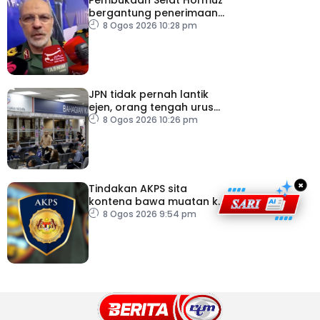
bergantung penerimaan
AS – IRGC
8 Ogos 2026 10:28 pm
JPN tidak pernah lantik
ejen, orang tengah urus
dokumentasi
8 Ogos 2026 10:26 pm
×
Tindakan AKPS sita
kontena bawa muatan ke
Israel bukti ketegasan
8 Ogos 2026 9:54 pm
Malaysia