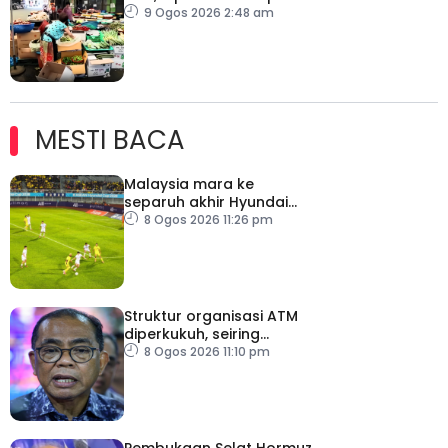
dan ketegangan
9 Ogos 2026 2:48 am
geopolitik
MESTI BACA
Malaysia mara ke
separuh akhir Hyundai
ASEAN Cup
8 Ogos 2026 11:26 pm
Struktur organisasi ATM
diperkukuh, seiring
pemodenan aset
8 Ogos 2026 11:10 pm
pertahanan
Pembukaan Selat Hormuz