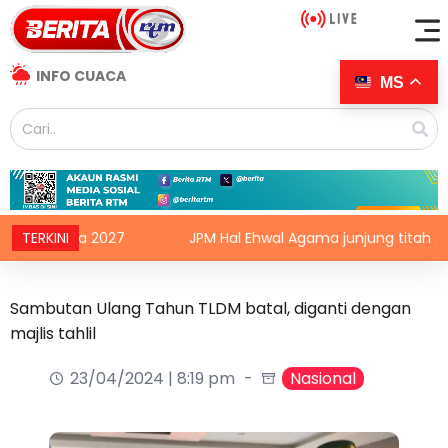
INFO CUACA
MS
anita 2027
TERKINI
JPM Hal Ehwal Agama junjung titah Agong ma
Sambutan Ulang Tahun TLDM batal, diganti dengan
majlis tahlil
23/04/2024 | 8:19 pm
Nasional