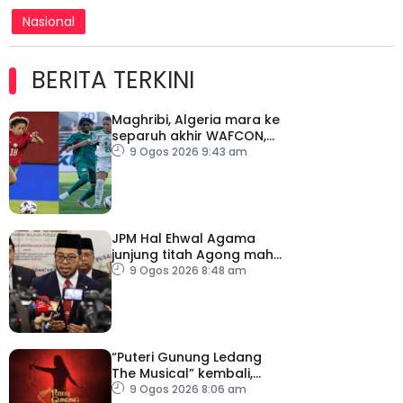
Nasional
BERITA TERKINI
Maghribi, Algeria mara ke
separuh akhir WAFCON,
layak ke Piala Dunia
9 Ogos 2026 9:43 am
Wanita 2027
JPM Hal Ehwal Agama
junjung titah Agong mahu
RCI TH dijalan tanpa
9 Ogos 2026 8:48 am
kompromi
“Puteri Gunung Ledang
The Musical” kembali,
tiket mula dijual
9 Ogos 2026 8:06 am