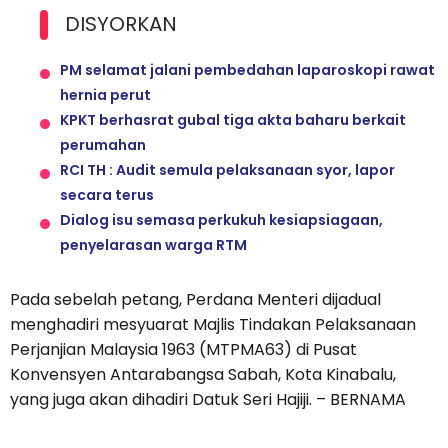
DISYORKAN
PM selamat jalani pembedahan laparoskopi rawat
hernia perut
KPKT berhasrat gubal tiga akta baharu berkait
perumahan
RCI TH : Audit semula pelaksanaan syor, lapor
secara terus
Dialog isu semasa perkukuh kesiapsiagaan,
penyelarasan warga RTM
Pada sebelah petang, Perdana Menteri dijadual
menghadiri mesyuarat Majlis Tindakan Pelaksanaan
Perjanjian Malaysia 1963 (MTPMA63) di Pusat
Konvensyen Antarabangsa Sabah, Kota Kinabalu,
yang juga akan dihadiri Datuk Seri Hajiji. – BERNAMA