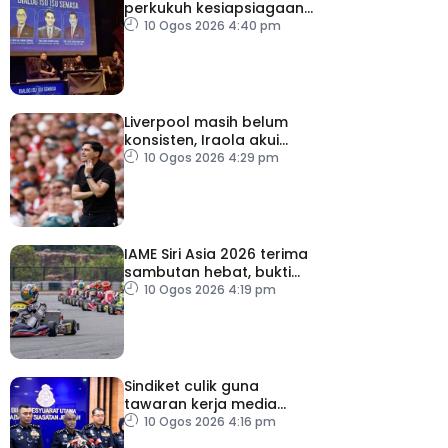
perkukuh kesiapsiagaan,
penyelarasan warga RTM
10 Ogos 2026 4:40 pm
Liverpool masih belum
konsisten, Iraola akui
masih banyak perlu
10 Ogos 2026 4:29 pm
diperbaiki
IAME Siri Asia 2026 terima
sambutan hebat, bukti
Malaysia bertaraf dunia
10 Ogos 2026 4:19 pm
Sindiket culik guna
tawaran kerja media
sosial tumpas – Polis
10 Ogos 2026 4:16 pm