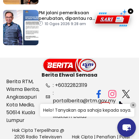
×
PM jalani pemeriksaan
perubatan, dipantau rapi
dua hari
10 Ogos 2026 9:28 am
Berita Ehwal Semasa
Berita RTM,
: +60322823119
Wisma Berita,
:
Angkasapuri
portalberita@rtm.gov.my
Kota Media,
×
: Aduan &
Helo! Tanyakan apa sahaja kepada saya.
50614 Kuala
Maklum balas
Lumpur
Hak Cipta Terpelihara @
2026 Radio Televisyen
Hak Cipta
|
Penafian
|
Polisi