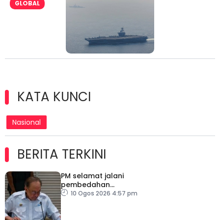
GLOBAL
KATA KUNCI
Nasional
BERITA TERKINI
PM selamat jalani
pembedahan
laparoskopi rawat hernia
10 Ogos 2026 4:57 pm
perut