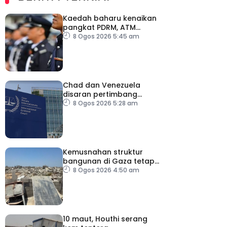
Kaedah baharu kenaikan
pangkat PDRM, ATM
tingkat profesionalisme,
8 Ogos 2026 5:45 am
perkukuh integriti
Chad dan Venezuela
disaran pertimbang
semula keputusan tarik
8 Ogos 2026 5:28 am
diri daripada ICC
Kemusnahan struktur
bangunan di Gaza tetap
catat peningkatan
8 Ogos 2026 4:50 am
10 maut, Houthi serang