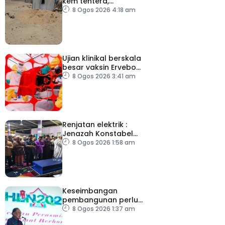
kem tentera,
penempatan pelarian
8 Ogos 2026 4:18 am
Ujian klinikal berskala
besar vaksin Ervebo
tangani wabak Ebola
8 Ogos 2026 3:41 am
Renjatan elektrik :
Jenazah Konstabel
Muhammad Raimi
8 Ogos 2026 1:58 am
selamat dikebumikan
Keseimbangan
pembangunan perlu
ambil kira lokasi tumpuan
8 Ogos 2026 1:37 am