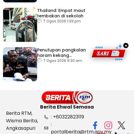
Thailand: Empat maut
tembakan di sekolah
7 Ogos 2026 1:39 pm
×
Penutupan pangkalan
haram kekang
penyeludupan di
7 Ogos 2026 9:30 am
Kelantan
Berita Ehwal Semasa
Berita RTM,
: +60322823119
Wisma Berita,
:
Angkasapuri
portalberita@rtm.gov.my