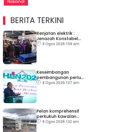
Nasional
BERITA TERKINI
Renjatan elektrik :
Jenazah Konstabel
Muhammad Raimi
8 Ogos 2026 1:58 am
selamat dikebumikan
Keseimbangan
pembangunan perlu
ambil kira lokasi tumpuan
8 Ogos 2026 1:37 am
Pelan komprehensif
perkukuh kawalan
keselamatan di semua
8 Ogos 2026 1:32 am
lapangan terbang