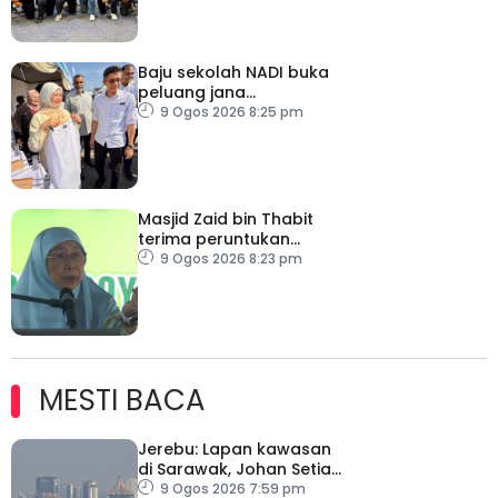
Baju sekolah NADI buka
peluang jana
pendapatan, bantu
9 Ogos 2026 8:25 pm
keluarga berjimat –
Fadhlina
Masjid Zaid bin Thabit
terima peruntukan
RM100,000
9 Ogos 2026 8:23 pm
MESTI BACA
Jerebu: Lapan kawasan
di Sarawak, Johan Setia
di Selangor catat IPU
9 Ogos 2026 7:59 pm