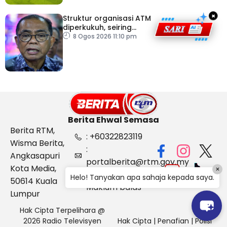
×
Struktur organisasi ATM
diperkukuh, seiring
pemodenan aset
8 Ogos 2026 11:10 pm
pertahanan
Berita Ehwal Semasa
Berita RTM,
: +60322823119
Wisma Berita,
:
Angkasapuri
portalberita@rtm.gov.my
Kota Media,
×
: Aduan &
Helo! Tanyakan apa sahaja kepada saya.
50614 Kuala
Maklum balas
Lumpur
Hak Cipta Terpelihara @
2026 Radio Televisyen
Hak Cipta
|
Penafian
|
Polisi