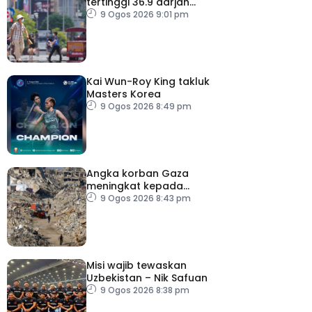
tertinggi 36.9 darjah
celsius
9 Ogos 2026 9:01 pm
Kai Wun-Roy King takluk
Masters Korea
9 Ogos 2026 8:49 pm
Angka korban Gaza
meningkat kepada
73,386 orang
9 Ogos 2026 8:43 pm
Misi wajib tewaskan
Uzbekistan – Nik Safuan
9 Ogos 2026 8:38 pm