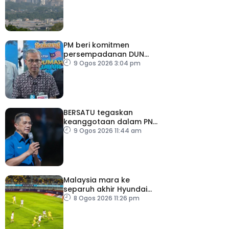
tidak sihat
PM beri komitmen
persempadanan DUN
Sarawak, minta laporan
9 Ogos 2026 3:04 pm
SPR – Datuk Seri Fahmi
BERSATU tegaskan
keanggotaan dalam PN
masih sah
9 Ogos 2026 11:44 am
Malaysia mara ke
separuh akhir Hyundai
ASEAN Cup
8 Ogos 2026 11:26 pm