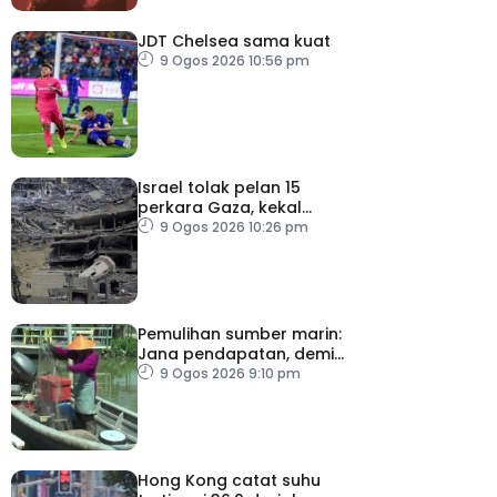
JDT Chelsea sama kuat
9 Ogos 2026 10:56 pm
Israel tolak pelan 15
perkara Gaza, kekal
desak Hamas lucut
9 Ogos 2026 10:26 pm
senjata
Pemulihan sumber marin:
Jana pendapatan, demi
kelangsungan hidup
9 Ogos 2026 9:10 pm
golongan nelayan
Hong Kong catat suhu