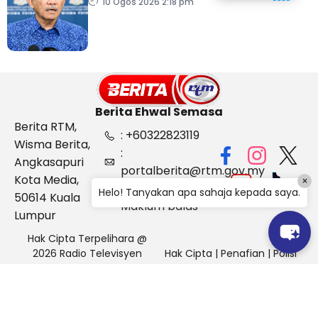
guna kapal
10 Ogos 2026 2:18 pm
Berita Ehwal Semasa
Berita RTM,
: +60322823119
Wisma Berita,
:
Angkasapuri
portalberita@rtm.gov.my
Kota Media,
×
: Aduan &
Helo! Tanyakan apa sahaja kepada saya.
50614 Kuala
Maklum balas
Lumpur
Hak Cipta Terpelihara @
2026 Radio Televisyen
Hak Cipta
|
Penafian
|
Polisi
Malaysia, Berita Ehwal
Keselamatan
Semasa (BES)