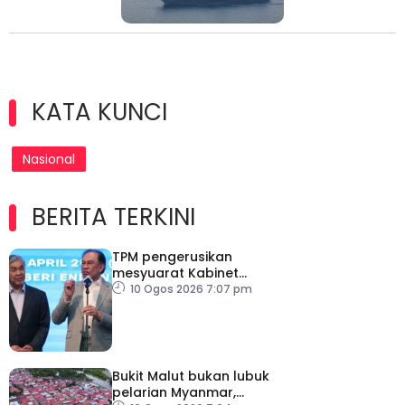
KATA KUNCI
Nasional
BERITA TERKINI
TPM pengerusikan
mesyuarat Kabinet
sepanjang ketiadaan PM
10 Ogos 2026 7:07 pm
Bukit Malut bukan lubuk
pelarian Myanmar,