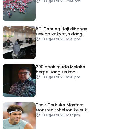
majoriti penduduk
10 Ogos 2026 7:04 pm
warganegara Malaysia
RCI Tabung Haji dibahas
Dewan Rakyat, sidang
khas teliti penemuan dan
10 Ogos 2026 6:55 pm
syor laporan
200 anak muda Melaka
berpeluang terima
manfaat Dana
10 Ogos 2026 6:50 pm
Pelancongan Belia
Tenis Terbuka Masters
Montreal: Shelton ke suku
akhir
10 Ogos 2026 6:37 pm