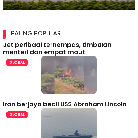
Maxim Malaysia dedah laporan keselamatan, pematuhan
lesen separuh pertama 2026
PALING POPULAR
Jet peribadi terhempas, timbalan
menteri dan empat maut
GLOBAL
Iran berjaya bedil USS Abraham Lincoln
GLOBAL