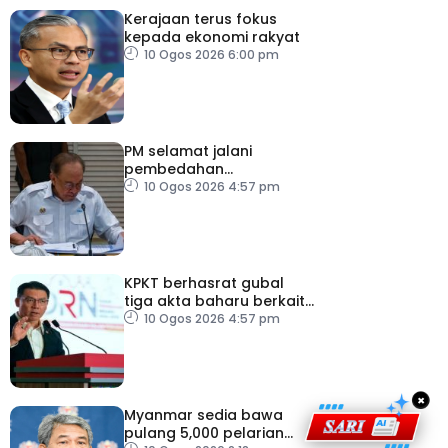
Kerajaan terus fokus
kepada ekonomi rakyat
10 Ogos 2026 6:00 pm
PM selamat jalani
pembedahan
laparoskopi rawat hernia
10 Ogos 2026 4:57 pm
perut
KPKT berhasrat gubal
tiga akta baharu berkait
perumahan
10 Ogos 2026 4:57 pm
×
Myanmar sedia bawa
pulang 5,000 pelarian