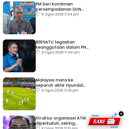
PM beri komitmen
persempadanan DUN
Sarawak, minta laporan
9 Ogos 2026 3:04 pm
SPR – Datuk Seri Fahmi
BERSATU tegaskan
keanggotaan dalam PN
masih sah
9 Ogos 2026 11:44 am
Malaysia mara ke
separuh akhir Hyundai
ASEAN Cup
8 Ogos 2026 11:26 pm
×
Struktur organisasi ATM
diperkukuh, seiring
pemodenan aset
8 Ogos 2026 11:10 pm