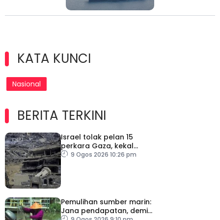
KATA KUNCI
Nasional
BERITA TERKINI
Israel tolak pelan 15
perkara Gaza, kekal
desak Hamas lucut
9 Ogos 2026 10:26 pm
senjata
Pemulihan sumber marin:
Jana pendapatan, demi
kelangsungan hidup
9 Ogos 2026 9:10 pm