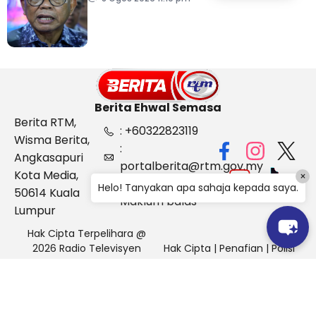
pertahanan
Berita Ehwal Semasa
Berita RTM,
: +60322823119
Wisma Berita,
:
Angkasapuri
portalberita@rtm.gov.my
Kota Media,
×
: Aduan &
Helo! Tanyakan apa sahaja kepada saya.
50614 Kuala
Maklum balas
Lumpur
Hak Cipta Terpelihara @
2026 Radio Televisyen
Hak Cipta
|
Penafian
|
Polisi
Malaysia, Berita Ehwal
Keselamatan
Semasa (BES)