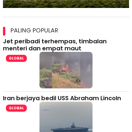
Maxim Malaysia dedah laporan keselamatan, pematuhan
lesen separuh pertama 2026
PALING POPULAR
Jet peribadi terhempas, timbalan
menteri dan empat maut
GLOBAL
Iran berjaya bedil USS Abraham Lincoln
GLOBAL