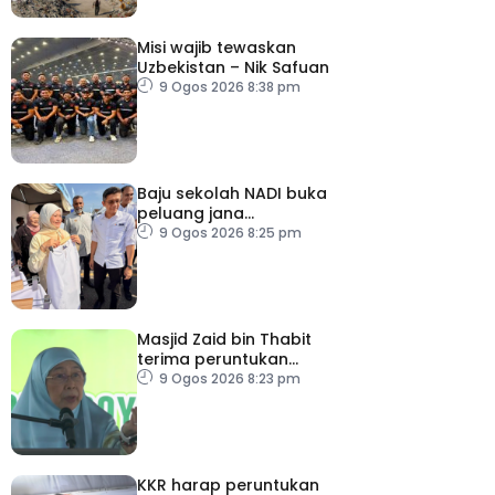
Misi wajib tewaskan
Uzbekistan – Nik Safuan
9 Ogos 2026 8:38 pm
Baju sekolah NADI buka
peluang jana
pendapatan, bantu
9 Ogos 2026 8:25 pm
keluarga berjimat –
Fadhlina
Masjid Zaid bin Thabit
terima peruntukan
RM100,000
9 Ogos 2026 8:23 pm
KKR harap peruntukan