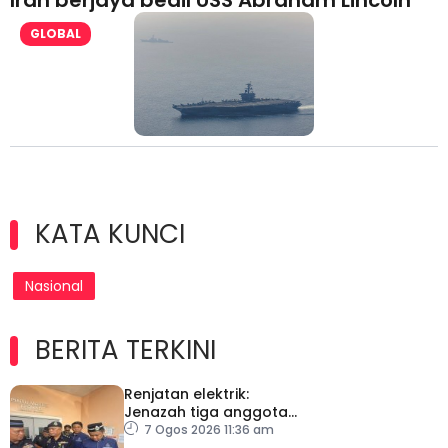
Iran berjaya bedil USS Abraham Lincoln
GLOBAL
KATA KUNCI
Nasional
BERITA TERKINI
Renjatan elektrik:
Jenazah tiga anggota
polis dibawa pulang
7 Ogos 2026 11:36 am
selepas bedah siasat