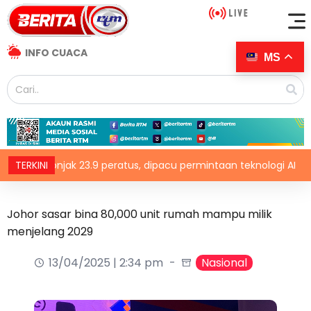
INFO CUACA
MS
elonjak 23.9 peratus, dipacu permintaan teknologi AI
TERKINI
Tr
Johor sasar bina 80,000 unit rumah mampu milik
menjelang 2029
13/04/2025 | 2:34 pm
Nasional