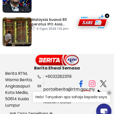
×
Malaysia kuasai 80
peratus IPO Asia
Tenggara, kumpul AS$1.4
6 Ogos 2026 1:32 pm
bilion separuh pertama
2026
Berita Ehwal Semasa
Berita RTM,
: +60322823119
Wisma Berita,
:
Angkasapuri
portalberita@rtm.gov.my
Kota Media,
×
: Aduan &
Helo! Tanyakan apa sahaja kepada saya.
50614 Kuala
Maklum balas
Lumpur
Hak Cipta Terpelihara @