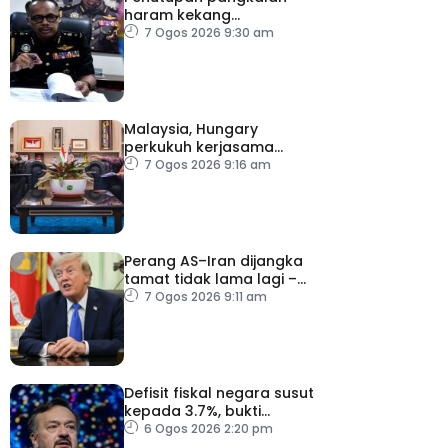
haram kekang
penyeludupan di
7 Ogos 2026 9:30 am
Kelantan
Malaysia, Hungary
perkukuh kerjasama
sektor pertanian
7 Ogos 2026 9:16 am
Perang AS–Iran dijangka
tamat tidak lama lagi –
Trump
7 Ogos 2026 9:11 am
Defisit fiskal negara susut
kepada 3.7%, bukti
keyakinan pelabur masih
6 Ogos 2026 2:20 pm
kukuh