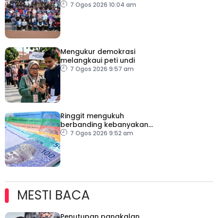
menerusi Blue School
7 Ogos 2026 10:04 am
Malaysia
Mengukur demokrasi
melangkaui peti undi
7 Ogos 2026 9:57 am
Ringgit mengukuh
berbanding kebanyakan
mata wang utama, stabil
7 Ogos 2026 9:52 am
dengan dolar AS
MESTI BACA
Penutupan pangkalan