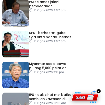
PM selamat jalani
pembedahan
laparoskopi rawat hernia
10 Ogos 2026 4:57 pm
perut
KPKT berhasrat gubal
tiga akta baharu berkait
perumahan
10 Ogos 2026 4:57 pm
Myanmar sedia bawa
pulang 5,000 pelarian
guna kapal
10 Ogos 2026 2:18 pm
×
IPU tidak sihat melibatkan
sembilan kawasan di
Sarawak
10 Ogos 2026 10:30 am