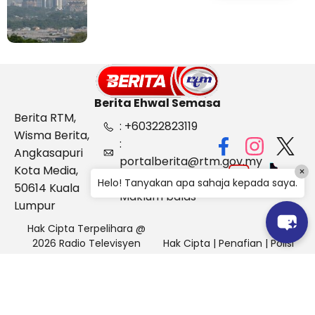
Berita Ehwal Semasa
Berita RTM,
: +60322823119
Wisma Berita,
:
Angkasapuri
portalberita@rtm.gov.my
Kota Media,
×
: Aduan &
Helo! Tanyakan apa sahaja kepada saya.
50614 Kuala
Maklum balas
Lumpur
Hak Cipta Terpelihara @
2026 Radio Televisyen
Hak Cipta
|
Penafian
|
Polisi
Malaysia, Berita Ehwal
Keselamatan
Semasa (BES)