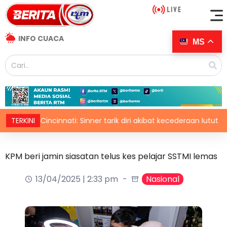
INFO CUACA
MS
ka Cincinnati: Sinner tarik diri akibat kecederaan lutut
TERKINI
K
KPM beri jamin siasatan telus kes pelajar SSTMI lemas
13/04/2025 | 2:33 pm
Nasional