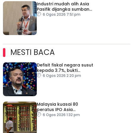
Industri mudah alih Asia
Pasifik dijangka sumbang
AS$1.4 trilion menjelang
6 Ogos 2026 7:51 pm
2030
MESTI BACA
Defisit fiskal negara susut
kepada 3.7%, bukti
keyakinan pelabur masih
6 Ogos 2026 2:20 pm
kukuh
Malaysia kuasai 80
peratus IPO Asia
Tenggara, kumpul AS$1.4
6 Ogos 2026 1:32 pm
bilion separuh pertama
2026