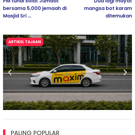
PM tunai solat Jumaat
Dua lagi mayat
bersama 5,000 jemaah di
mangsa bot karam
Masjid Sri ...
ditemukan
ARTIKEL TAJAAN
Maxim Malaysia dedah laporan keselamatan, pematuhan
lesen separuh pertama 2026
PALING POPULAR