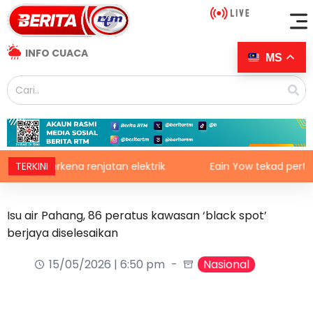
INFO CUACA
MS
t terkena renjatan elektrik
TERKINI
Eain Yow tekad pertahan pi
Isu air Pahang, 86 peratus kawasan ‘black spot’
berjaya diselesaikan
15/05/2026 | 6:50 pm
Nasional