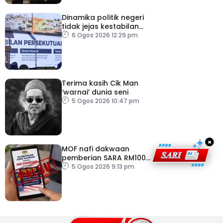
Dinamika politik negeri
tidak jejas kestabilan
Kerajaan Perpaduan
6 Ogos 2026 12:29 pm
Persekutuan – TPM Zahid
Terima kasih Cik Man
‘warnai’ dunia seni
5 Ogos 2026 10:47 pm
×
MOF nafi dakwaan
pemberian SARA RM100
sempena Hari
5 Ogos 2026 9:13 pm
Kebangsaan