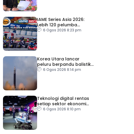
IAME Series Asia 2026:
Lebih 120 pelumba
antarabangsa berentap
6 Ogos 2026 8:23 pm
rebut tiket ke Itali
Korea Utara lancar
peluru berpandu balistik
jarak dekat ke arah Laut
6 Ogos 2026 8:14 pm
Jepun
Teknologi digital rentas
setiap sektor ekonomi
diperkasa seiring
6 Ogos 2026 8:10 pm
kemajuan inovasi