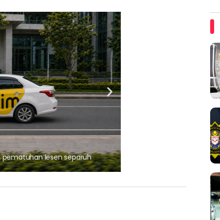
ARTIKEL TAJAAN
, pematuhan lesen separuh
Ajinomoto (Malaysia) Berh
aminoVITAL® Bersama Pemp