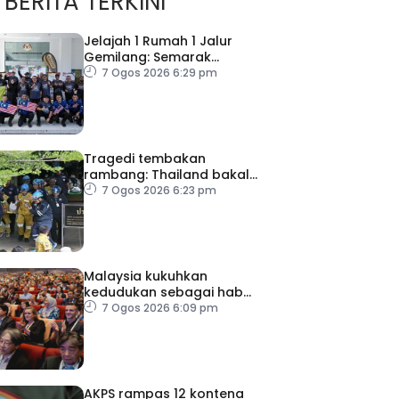
BERITA TERKINI
Jelajah 1 Rumah 1 Jalur
Gemilang: Semarak
semangat patriotisme
7 Ogos 2026 6:29 pm
rakyat
Tragedi tembakan
rambang: Thailand bakal
umum pelan tindakan
7 Ogos 2026 6:23 pm
kesihatan mental
Malaysia kukuhkan
kedudukan sebagai hab
acara perniagaan
7 Ogos 2026 6:09 pm
antarabangsa
AKPS rampas 12 kontena