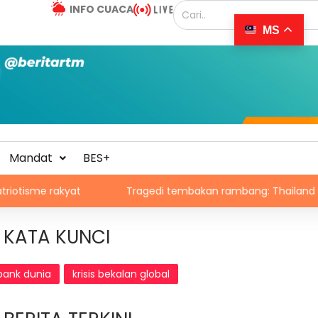
INFO CUACA
MS
Mandat
BES+
rakyat
Tragedi tembakan rambang: Thailand bakal umu
KATA KUNCI
bank dunia
krisis bekalan global