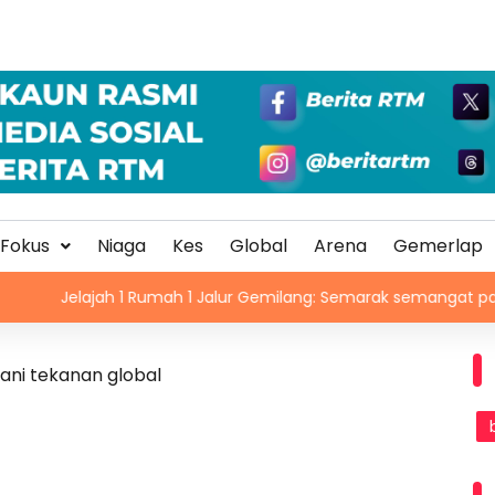
Fokus
Niaga
Kes
Global
Arena
Gemerlap
lajah 1 Rumah 1 Jalur Gemilang: Semarak semangat patriotisme 
ani tekanan global