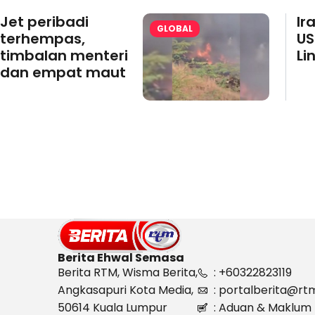
Jet peribadi
Ir
GLOBAL
terhempas,
US
timbalan menteri
Li
dan empat maut
Berita Ehwal Semasa
Berita RTM, Wisma Berita,
: +60322823119
Angkasapuri Kota Media,
: portalberita@rt
50614 Kuala Lumpur
: Aduan & Maklum 