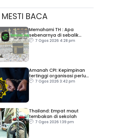
MESTI BACA
Memahami TH : Apa
sebenarnya di sebalik
angka
7 Ogos 2026 4:28 pm
Amanah CPI: Kepimpinan
tertinggi organisasi perlu
pacu reformasi radikal
7 Ogos 2026 3:42 pm
ad Perkasa SCORE Marathon 2026 Melalui Kerjasama
engaruh Larian Antarabangsa
Thailand: Empat maut
tembakan di sekolah
7 Ogos 2026 1:39 pm