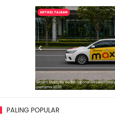
ARTIKEL TAJAAN
lalui Kerjasama
Maxim Malaysia dedah laporan keselamatan
pertama 2026
PALING POPULAR