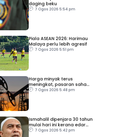
daging beku
7 Ogos 2026 5:54 pm
Piala ASEAN 2026: Harimau
Malaya perlu lebih agresif
7 Ogos 2026 5:51 pm
Harga minyak terus
meningkat, pasaran saham
merosot ekoran
7 Ogos 2026 5:48 pm
kebimbangan baharu di
Selat Hormuz
Ismahalil dipenjara 30 tahun
mulai hari ini kerana edar
dadah
7 Ogos 2026 5:42 pm