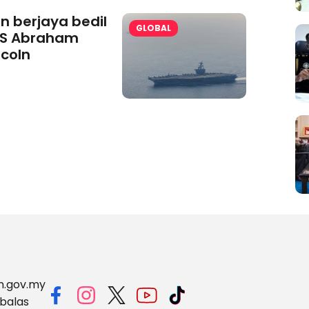
an berjaya bedil
GLOBAL
S Abraham
ncoln
m.gov.my
balas