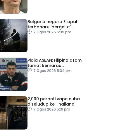
Bulgaria negara Eropah
terbaharu ‘bergelut’
kebakaran hutan
7 Ogos 2026 5:39 pm
Piala ASEAN: Filipina azam
tamat kemarau
kemenangan ke atas
7 Ogos 2026 5:34 pm
Malaysia
2,000 peranti vape cuba
diseludup ke Thailand
7 Ogos 2026 5:31 pm