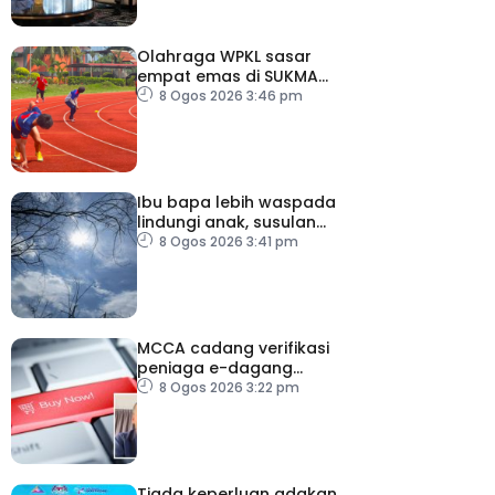
Olahraga WPKL sasar
empat emas di SUKMA
2026
8 Ogos 2026 3:46 pm
Ibu bapa lebih waspada
lindungi anak, susulan
indeks UV sangat tinggi
8 Ogos 2026 3:41 pm
MCCA cadang verifikasi
peniaga e-dagang
tangani lambakan
8 Ogos 2026 3:22 pm
produk import
Tiada keperluan adakan