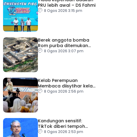
PRU lebih awal – DS Fahmi
8 Ogos 2026 3:15 pm
Berek anggota bomba
Rom purba ditemukan
berhampiran Colosseum
8 Ogos 2026 3:07 pm
Kelab Perempuan
Membaca diisytihar kelab
membaca terbesar di
8 Ogos 2026 2:56 pm
Malaysia
Kandungan sensitif:
TikTok diberi tempoh
perkukuh sistem
8 Ogos 2026 2:53 pm