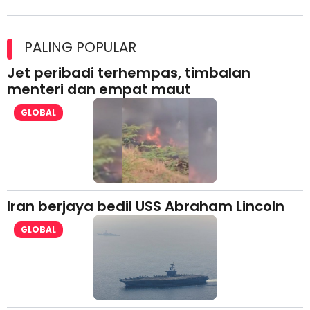
Maxim Malaysia dedah laporan keselamatan, pematuhan
lesen separuh pertama 2026
PALING POPULAR
Jet peribadi terhempas, timbalan
menteri dan empat maut
GLOBAL
Iran berjaya bedil USS Abraham Lincoln
GLOBAL