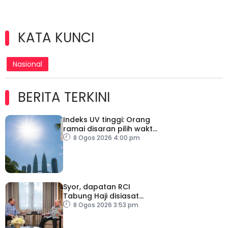
KATA KUNCI
Nasional
BERITA TERKINI
Indeks UV tinggi: Orang
ramai disaran pilih waktu
sesuai untuk aktiviti luar
8 Ogos 2026 4:00 pm
Syor, dapatan RCI
Tabung Haji disiasat
tanpa kompromi – PM
8 Ogos 2026 3:53 pm