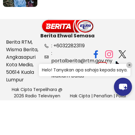
Berita Ehwal Semasa
Berita RTM,
: +60322823119
Wisma Berita,
:
Angkasapuri
portalberita@rtm.gov.my
Kota Media,
×
: Aduan &
Helo! Tanyakan apa sahaja kepada saya.
50614 Kuala
Maklum balas
Lumpur
Hak Cipta Terpelihara @
2026 Radio Televisyen
Hak Cipta
|
Penafian
|
Polisi
Malaysia, Berita Ehwal
Keselamatan
Semasa (BES)
Pihak Portal Berita RTM tidak bertanggungjawab terhadap