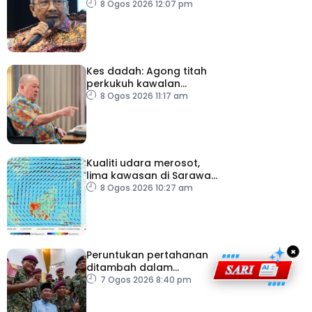
tekanan daripada ahli
8 Ogos 2026 12:07 pm
politik
Kes dadah: Agong titah
perkukuh kawalan
lapangan terbang, pintu
8 Ogos 2026 11:17 am
masuk negara
Kualiti udara merosot,
lima kawasan di Sarawak
catat IPU tidak sihat
8 Ogos 2026 10:27 am
×
Peruntukan pertahanan
ditambah dalam
Belanjawan 2027
7 Ogos 2026 8:40 pm