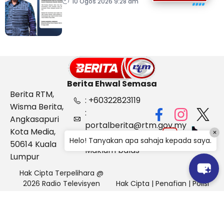
dua hari
10 Ogos 2026 9:28 am
Berita Ehwal Semasa
Berita RTM,
: +60322823119
Wisma Berita,
:
Angkasapuri
portalberita@rtm.gov.my
Kota Media,
×
: Aduan &
Helo! Tanyakan apa sahaja kepada saya.
50614 Kuala
Maklum balas
Lumpur
Hak Cipta Terpelihara @
2026 Radio Televisyen
Hak Cipta
|
Penafian
|
Polisi
Malaysia, Berita Ehwal
Keselamatan
Semasa (BES)