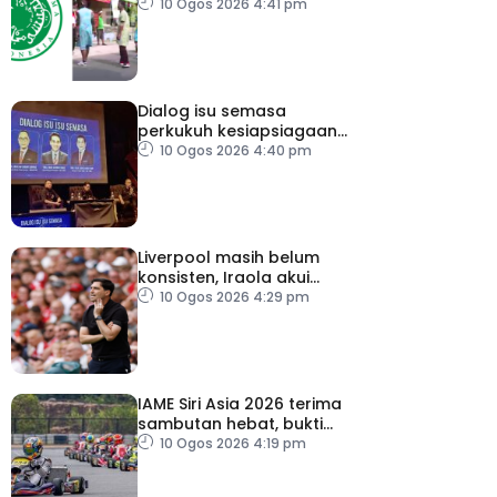
sempena Hari
10 Ogos 2026 4:41 pm
Kemerdekaan
Dialog isu semasa
perkukuh kesiapsiagaan,
penyelarasan warga RTM
10 Ogos 2026 4:40 pm
Liverpool masih belum
konsisten, Iraola akui
masih banyak perlu
10 Ogos 2026 4:29 pm
diperbaiki
IAME Siri Asia 2026 terima
sambutan hebat, bukti
Malaysia bertaraf dunia
10 Ogos 2026 4:19 pm