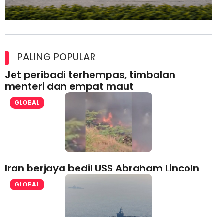
Maxim Malaysia dedah laporan keselamatan, pematuhan
lesen separuh pertama 2026
PALING POPULAR
Jet peribadi terhempas, timbalan
menteri dan empat maut
GLOBAL
Iran berjaya bedil USS Abraham Lincoln
GLOBAL