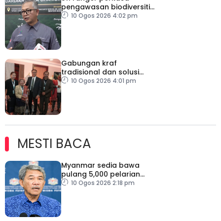
pengawasan biodiversiti
Terengganu
10 Ogos 2026 4:02 pm
Gabungan kraf
tradisional dan solusi
digital buka pasaran
10 Ogos 2026 4:01 pm
baharu artisan tempatan
MESTI BACA
Myanmar sedia bawa
pulang 5,000 pelarian
guna kapal
10 Ogos 2026 2:18 pm