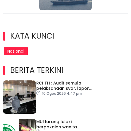
KATA KUNCI
Nasional
BERITA TERKINI
RCI TH : Audit semula
pelaksanaan syor, lapor
secara terus
10 Ogos 2026 4:47 pm
MUI larang lelaki
berpakaian wanita