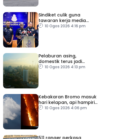
Sindiket culik guna
tawaran kerja media
sosial tumpas – Polis
10 Ogos 2026 4:16 pm
Pelaburan asing,
domestik terus jadi
pemangkin pertumbuhan
10 Ogos 2026 4:13 pm
ekonomi Malaysia
Kebakaran Bromo masuk
hari kelapan, api hampiri
penempatan penduduk
10 Ogos 2026 4:06 pm
511 ranger perkasa