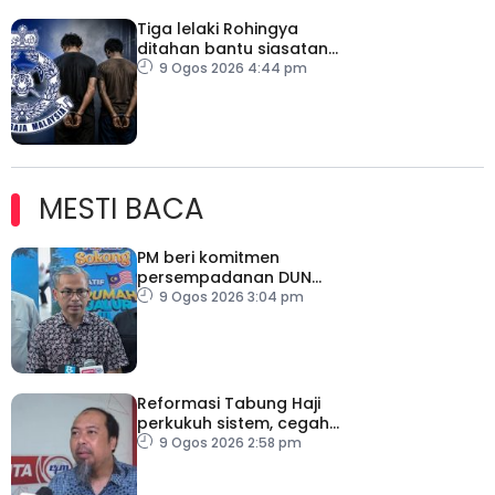
Tiga lelaki Rohingya
ditahan bantu siasatan
rogol wanita OKU
9 Ogos 2026 4:44 pm
MESTI BACA
PM beri komitmen
persempadanan DUN
Sarawak, minta laporan
9 Ogos 2026 3:04 pm
SPR – Datuk Seri Fahmi
Reformasi Tabung Haji
perkukuh sistem, cegah
kesilapan berulang
9 Ogos 2026 2:58 pm