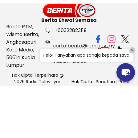
Berita Ehwal Semasa
Berita RTM,
: +60322823119
Wisma Berita,
:
Angkasapuri
portalberita@rtm.gov.my
Kota Media,
×
: Aduan &
Helo! Tanyakan apa sahaja kepada saya.
50614 Kuala
Maklum balas
Lumpur
Hak Cipta Terpelihara @
2026 Radio Televisyen
Hak Cipta
|
Penafian
|
Polisi
Malaysia, Berita Ehwal
Keselamatan
Semasa (BES)
Pihak Portal Berita RTM tidak bertanggungjawab terhadap
sebarang kehilangan atau kerosakan yang dialami kerana
menggunakan maklumat dalam laman ini.