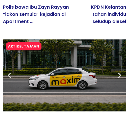
Polis bawa Ibu Zayn Rayyan
KPDN Kelantan
“lakon semula” kejadian di
tahan individu
Apartment ...
seludup diesel
ARTIKEL TAJAAN
Maxim Malaysia dedah laporan keselamatan, pematuhan