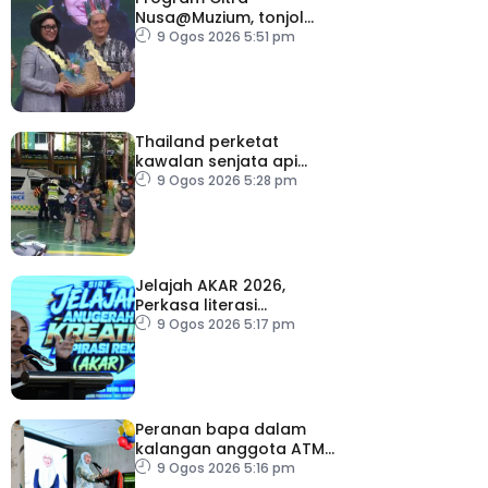
Nusa@Muzium, tonjol
keunikan budaya orang
9 Ogos 2026 5:51 pm
asli
Thailand perketat
kawalan senjata api
susulan tembakan di
9 Ogos 2026 5:28 pm
sekolah
Jelajah AKAR 2026,
Perkasa literasi
kewangan generasi
9 Ogos 2026 5:17 pm
muda
Peranan bapa dalam
kalangan anggota ATM
perlu terus diperkasa –
9 Ogos 2026 5:16 pm
Wan Azizah