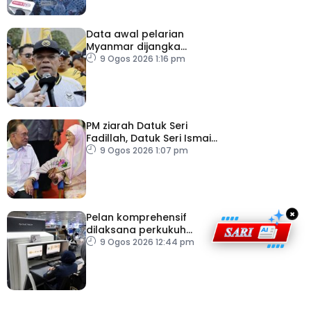
Data awal pelarian
Myanmar dijangka
diperoleh suku keempat
9 Ogos 2026 1:16 pm
2026
PM ziarah Datuk Seri
Fadillah, Datuk Seri Ismail
Sabri di IJN
9 Ogos 2026 1:07 pm
×
Pelan komprehensif
dilaksana perkukuh
keselamatan
9 Ogos 2026 12:44 pm
pemeriksaan bagasi di
KLIA