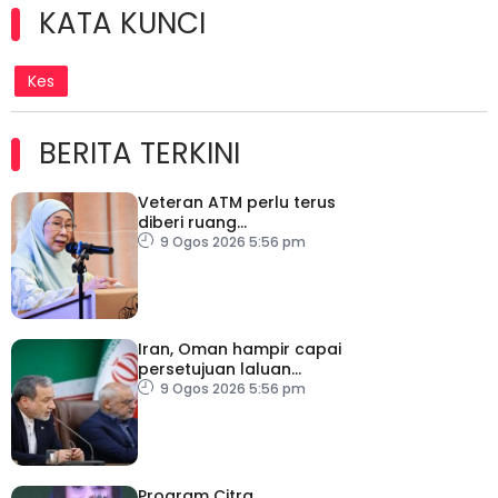
KATA KUNCI
Kes
BERITA TERKINI
Veteran ATM perlu terus
diberi ruang
menyumbang kepada
9 Ogos 2026 5:56 pm
negara – Wan Azizah
Iran, Oman hampir capai
persetujuan laluan
perkapalan sementara
9 Ogos 2026 5:56 pm
Program Citra