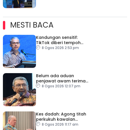
MESTI BACA
Kandungan sensitif:
TikTok diberi tempoh
perkukuh sistem
8 Ogos 2026 2:53 pm
moderasi
Belum ada aduan
penjawat awam terima
tekanan daripada ahli
8 Ogos 2026 12:07 pm
politik
Kes dadah: Agong titah
perkukuh kawalan
lapangan terbang, pintu
8 Ogos 2026 11:17 am
masuk negara