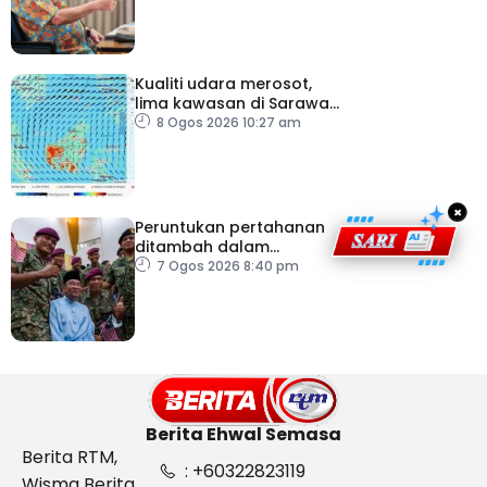
Kualiti udara merosot,
lima kawasan di Sarawak
catat IPU tidak sihat
8 Ogos 2026 10:27 am
×
Peruntukan pertahanan
ditambah dalam
Belanjawan 2027
7 Ogos 2026 8:40 pm
Berita Ehwal Semasa
Berita RTM,
: +60322823119
Wisma Berita,