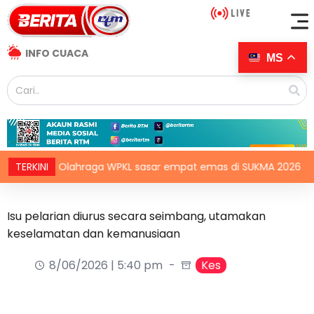
INFO CUACA
MS
TERKINI
Olahraga WPKL sasar empat emas di SUKMA 2026
I
Isu pelarian diurus secara seimbang, utamakan
keselamatan dan kemanusiaan
8/06/2026 | 5:40 pm
Kes