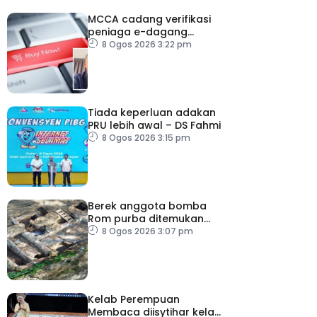
MCCA cadang verifikasi
peniaga e-dagang
tangani lambakan
8 Ogos 2026 3:22 pm
produk import
Tiada keperluan adakan
PRU lebih awal – DS Fahmi
8 Ogos 2026 3:15 pm
Berek anggota bomba
Rom purba ditemukan
berhampiran Colosseum
8 Ogos 2026 3:07 pm
Kelab Perempuan
Membaca diisytihar kelab