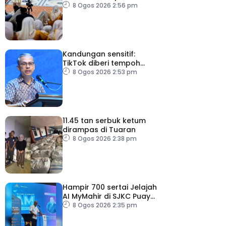
membaca terbesar di
8 Ogos 2026 2:56 pm
Malaysia
Kandungan sensitif:
TikTok diberi tempoh
perkukuh sistem
8 Ogos 2026 2:53 pm
moderasi
11.45 tan serbuk ketum
dirampas di Tuaran
8 Ogos 2026 2:38 pm
Hampir 700 sertai Jelajah
AI MyMahir di SJKC Puay
Chai 2, terbesar setakat
8 Ogos 2026 2:35 pm
ini