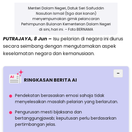
Menteri Dalam Negeri, Datuk Seri Saifuddin
Nasution Ismail (tiga dari kanan)
menyempurnakan gimik pelancaran
Perhimpunan Bulanan Kementerian Dalam Negeri
di sini, hari ini. – Foto BERNAMA
PUTRAJAYA, 8 Jun –
Isu pelarian di negara ini diurus
secara seimbang dengan mengutamakan aspek
keselamatan negara dan kemanusiaan.
−
RINGKASAN BERITA AI
Pendekatan berasaskan emosi sahaja tidak
menyelesaikan masalah pelarian yang berlarutan.
Pengurusan mesti bijaksana dan
bertanggungjawab; keputusan perlu berdasarkan
pertimbangan jelas.