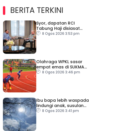
BERITA TERKINI
Syor, dapatan RCI
Tabung Haji disiasat
tanpa kompromi – PM
8 Ogos 2026 3:53 pm
Olahraga WPKL sasar
empat emas di SUKMA
2026
8 Ogos 2026 3:46 pm
Ibu bapa lebih waspada
lindungi anak, susulan
indeks UV sangat tinggi
8 Ogos 2026 3:41 pm