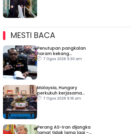
MESTI BACA
Penutupan pangkalan
haram kekang
penyeludupan di
7 Ogos 2026 9:30 am
Kelantan
Malaysia, Hungary
perkukuh kerjasama
sektor pertanian
7 Ogos 2026 9:16 am
Perang AS–Iran dijangka
tamat tidak lama lagi –