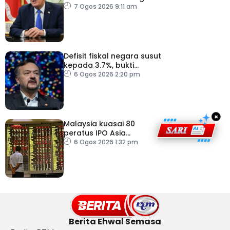
Trump
7 Ogos 2026 9:11 am
Defisit fiskal negara susut
kepada 3.7%, bukti
keyakinan pelabur masih
6 Ogos 2026 2:20 pm
kukuh
×
Malaysia kuasai 80
peratus IPO Asia
Tenggara, kumpul AS$1.4
6 Ogos 2026 1:32 pm
bilion separuh pertama
2026
Berita Ehwal Semasa