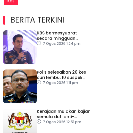
Kes
BERITA TERKINI
KBS bermesyuarat
secara mingguan
pastikan persiapan F1
7 Ogos 2026 1:24 pm
lancar
Polis selesaikan 20 kes
curi lembu, 10 suspek
diberkas
7 Ogos 2026 1:11 pm
Kerajaan mulakan kajian
semula duti anti-
lambakan import
7 Ogos 2026 12:51 pm
gegelung keluli dari
China, Vietnam