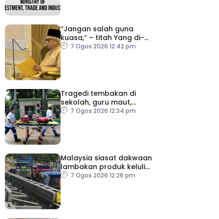
“Jangan salah guna
kuasa,” – titah Yang di-
Pertuan Besar Negeri
7 Ogos 2026 12:42 pm
Sembilan kepada Exco
baharu
Tragedi tembakan di
sekolah, guru maut,
pelajar bunuh diri
7 Ogos 2026 12:34 pm
Malaysia siasat dakwaan
lambakan produk keluli
dari China, Taiwan dan
7 Ogos 2026 12:26 pm
Vietnam