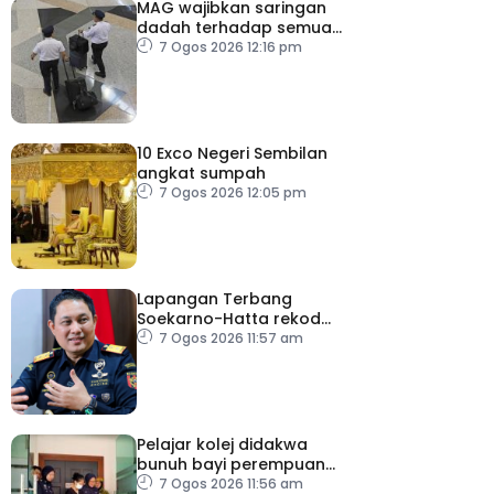
MAG wajibkan saringan
dadah terhadap semua
juruterbang
7 Ogos 2026 12:16 pm
10 Exco Negeri Sembilan
angkat sumpah
7 Ogos 2026 12:05 pm
Lapangan Terbang
Soekarno-Hatta rekod
lebih 300 kes dadah
7 Ogos 2026 11:57 am
tahun ini
Pelajar kolej didakwa
bunuh bayi perempuan
baru dilahirkan
7 Ogos 2026 11:56 am