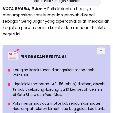
Foto FB Polis Kontinjen Kelantan
KOTA BHARU, 9 Ju
n
– Polis Kelantan berjaya
menumpaskan satu kumpulan jenayah dikenali
sebagai “Geng Saga” yang dipercayai aktif melakukan
kegiatan pecah cermin kereta dan mencuri di sekitar
negeri ini.
−
RINGKASAN BERITA AI
Kerugian keseluruhan dianggarkan mencecah
RM23,000.
Tiga lelaki tempatan (49–56 tahun) ditahan, disyaki
terbabit sekurang-kurangnya 10 kes pecah cermin
di Kota Bharu dan Pasir Mas.
Polis merampas dua motosikal, sebuah komputer
riba, empat telefon bimbit, dua beg galas, kad bank,