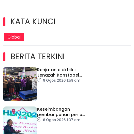
KATA KUNCI
Global
BERITA TERKINI
Renjatan elektrik :
Jenazah Konstabel
Muhammad Raimi
8 Ogos 2026 1:58 am
selamat dikebumikan
Keseimbangan
pembangunan perlu
ambil kira lokasi tumpuan
8 Ogos 2026 1:37 am