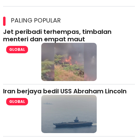
Maxim Malaysia dedah laporan keselamatan, pematuhan
lesen separuh pertama 2026
PALING POPULAR
Jet peribadi terhempas, timbalan
menteri dan empat maut
GLOBAL
Iran berjaya bedil USS Abraham Lincoln
GLOBAL