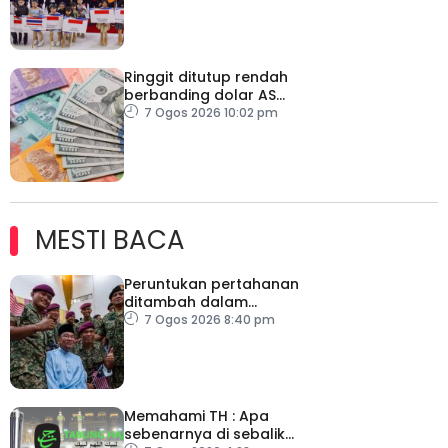
Ringgit ditutup rendah
berbanding dolar AS
menjelang pengumuman
7 Ogos 2026 10:02 pm
data pasaran buruh AS
MESTI BACA
Peruntukan pertahanan
ditambah dalam
Belanjawan 2027
7 Ogos 2026 8:40 pm
Memahami TH : Apa
sebenarnya di sebalik