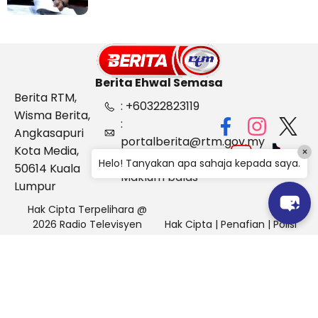
Berita Ehwal Semasa
Berita RTM,
: +60322823119
Wisma Berita,
:
Angkasapuri
portalberita@rtm.gov.my
Kota Media,
×
: Aduan &
Helo! Tanyakan apa sahaja kepada saya.
50614 Kuala
Maklum balas
Lumpur
Hak Cipta Terpelihara @
2026 Radio Televisyen
Hak Cipta
|
Penafian
|
Polisi
Malaysia, Berita Ehwal
Keselamatan
Semasa (BES)
Pihak Portal Berita RTM tidak bertanggungjawab terhadap