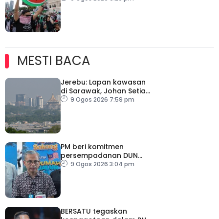
Israel
MESTI BACA
Jerebu: Lapan kawasan
di Sarawak, Johan Setia
di Selangor catat IPU
9 Ogos 2026 7:59 pm
tidak sihat
PM beri komitmen
persempadanan DUN
Sarawak, minta laporan
9 Ogos 2026 3:04 pm
SPR – Datuk Seri Fahmi
BERSATU tegaskan