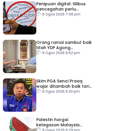
Penipuan digital: Silibus
pencegahan perlu
diperkenalkan – PPIM
9 Ogos 2026 7:06 pm
Orang ramai sambut baik
titah YDP Agong
berhubung RCI TH
9 Ogos 2026 6:52 pm
Skim PGA Senoi Praaq
wajar ditambah baik tarik
minat belia orang asli
9 Ogos 2026 6:33 pm
Palestin hargai
ketegasan Malaysia
halang laluan transit ke
9 Ogos 2026 6:29 pm