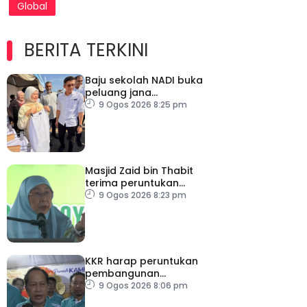
Global
BERITA TERKINI
Baju sekolah NADI buka
peluang jana
pendapatan, bantu
9 Ogos 2026 8:25 pm
keluarga berjimat –
Fadhlina
Masjid Zaid bin Thabit
terima peruntukan
RM100,000
9 Ogos 2026 8:23 pm
KKR harap peruntukan
pembangunan
ditingkatkan
9 Ogos 2026 8:06 pm