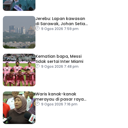
Jerebu: Lapan kawasan
di Sarawak, Johan Setia
di Selangor catat IPU
9 Ogos 2026 7:59 pm
tidak sihat
Kematian bapa, Messi
tidak sertai Inter Miami
9 Ogos 2026 7:48 pm
Waris kanak-kanak
merayau di pasar raya
Terengganu diminta
9 Ogos 2026 7:16 pm
tampil