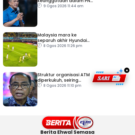
keanggotaan dalam PN
masih sah
9 Ogos 2026 11:44 am
Malaysia mara ke
separuh akhir Hyundai
ASEAN Cup
8 Ogos 2026 11:26 pm
×
Struktur organisasi ATM
diperkukuh, seiring
pemodenan aset
8 Ogos 2026 11:10 pm
pertahanan
Berita Ehwal Semasa