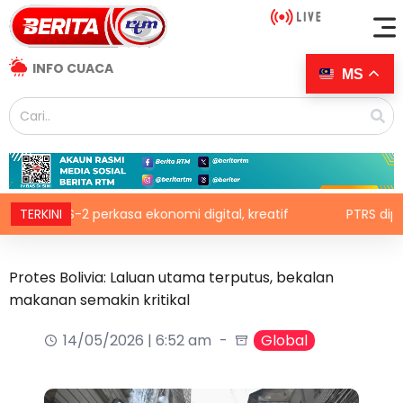
INFO CUACA
MS
RS-2 perkasa ekonomi digital, kreatif
TERKINI
PTRS diperluas k
Protes Bolivia: Laluan utama terputus, bekalan
makanan semakin kritikal
14/05/2026 | 6:52 am
Global