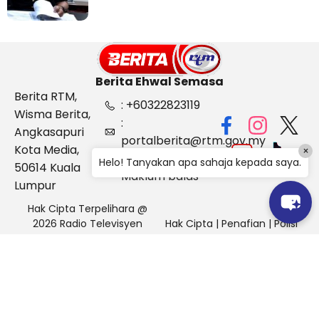
Berita Ehwal Semasa
Berita RTM,
: +60322823119
Wisma Berita,
:
Angkasapuri
portalberita@rtm.gov.my
Kota Media,
×
: Aduan &
Helo! Tanyakan apa sahaja kepada saya.
50614 Kuala
Maklum balas
Lumpur
Hak Cipta Terpelihara @
2026 Radio Televisyen
Hak Cipta
|
Penafian
|
Polisi
Malaysia, Berita Ehwal
Keselamatan
Semasa (BES)
Pihak Portal Berita RTM tidak bertanggungjawab terhadap
sebarang kehilangan atau kerosakan yang dialami kerana