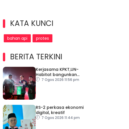
KATA KUNCI
bahan api
protes
BERITA TERKINI
Kerjasama KPKT,UN-
Habitat bangunkan
inisiatif My Public Space
7 Ogos 2026 11:56 pm
RS-2 perkasa ekonomi
digital, kreatif
7 Ogos 2026 11:44 pm