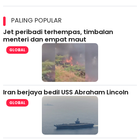
Maxim Malaysia dedah laporan keselamatan, pematuhan
lesen separuh pertama 2026
PALING POPULAR
Jet peribadi terhempas, timbalan
menteri dan empat maut
GLOBAL
Iran berjaya bedil USS Abraham Lincoln
GLOBAL