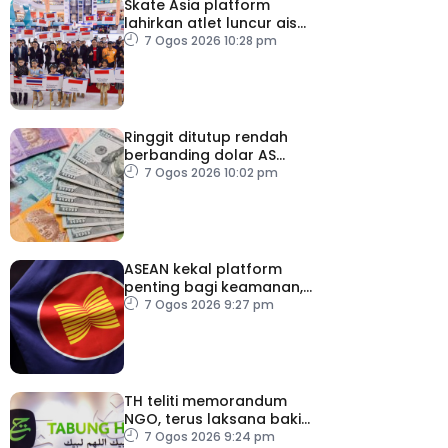
Skate Asia platform
lahirkan atlet luncur ais
negara
7 Ogos 2026 10:28 pm
Ringgit ditutup rendah
berbanding dolar AS
menjelang pengumuman
7 Ogos 2026 10:02 pm
data pasaran buruh AS
ASEAN kekal platform
penting bagi keamanan,
kestabilan serantau –
7 Ogos 2026 9:27 pm
Menteri Luar Kemboja
TH teliti memorandum
NGO, terus laksana baki
syor RCI
7 Ogos 2026 9:24 pm