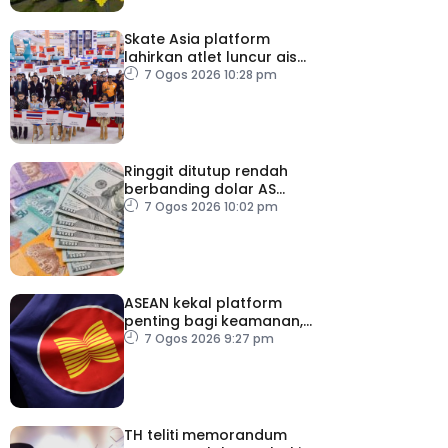
Skate Asia platform
lahirkan atlet luncur ais
negara
7 Ogos 2026 10:28 pm
Ringgit ditutup rendah
berbanding dolar AS
menjelang pengumuman
7 Ogos 2026 10:02 pm
data pasaran buruh AS
ASEAN kekal platform
penting bagi keamanan,
kestabilan serantau –
7 Ogos 2026 9:27 pm
Menteri Luar Kemboja
TH teliti memorandum