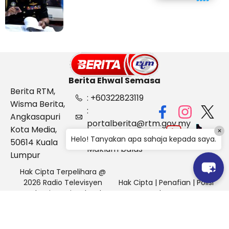
Kelantan
Berita Ehwal Semasa
Berita RTM,
: +60322823119
Wisma Berita,
:
Angkasapuri
portalberita@rtm.gov.my
Kota Media,
×
: Aduan &
Helo! Tanyakan apa sahaja kepada saya.
50614 Kuala
Maklum balas
Lumpur
Hak Cipta Terpelihara @
2026 Radio Televisyen
Hak Cipta
|
Penafian
|
Polisi
Malaysia, Berita Ehwal
Keselamatan
Semasa (BES)