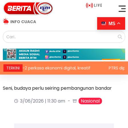
INFO CUACA
MS
RS-2 perkasa ekonomi digital, kreatif
TERKINI
PTRS diperluas 
Seni, budaya perlu seiring pembangunan bandar
3/06/2026 | 11:30 am
Nasional