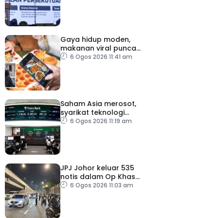
Persekutuan – TPM Zahid
Gaya hidup moden,
makanan viral punca
kolesterol tinggi, penyakit
6 Ogos 2026 11:41 am
jantung meningkat
Saham Asia merosot,
syarikat teknologi
kembali tertekan
6 Ogos 2026 11:19 am
JPJ Johor keluar 535
notis dalam Op Khas
Teknikal, Lampu HID
6 Ogos 2026 11:03 am