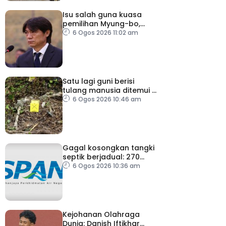
Isu salah guna kuasa
pemilihan Myung-bo,
polis gempur pejabat KFA
6 Ogos 2026 11:02 am
Satu lagi guni berisi
tulang manusia ditemui di
Behor Mali, disiasat
6 Ogos 2026 10:46 am
sebagai kes bunuh
Gagal kosongkan tangki
septik berjadual: 270
premis dikenakan notis
6 Ogos 2026 10:36 am
pematuhan SPAN
Kejohanan Olahraga
Dunia: Danish Iftikhar