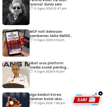
‘warnai’ dunia seni
5 Ogos 2026 10:47 pm
MOF nafi dakwaan
pemberian SARA RM100
sempena Hari
5 Ogos 2026 9:13 pm
Kebangsaan
Libat urus platform
media sosial penting
bendung perbuatan
5 Ogos 2026 8:41 pm
‘copycat’
×
Liga besbol Korea
Selatan batal aksi
susulan gelombang haba
5 Ogos 2026 7:58 pm