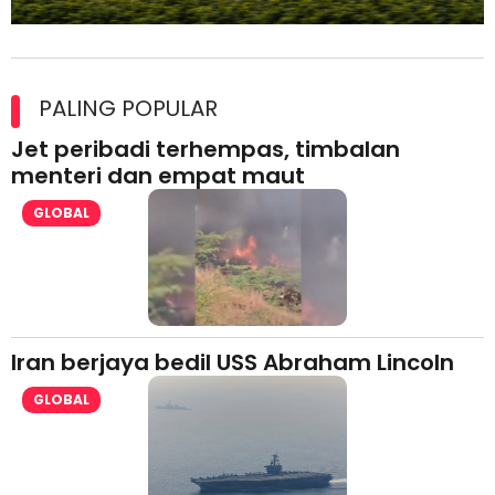
Maxim Malaysia dedah laporan keselamatan, pematuhan
lesen separuh pertama 2026
PALING POPULAR
Jet peribadi terhempas, timbalan
menteri dan empat maut
GLOBAL
Iran berjaya bedil USS Abraham Lincoln
GLOBAL