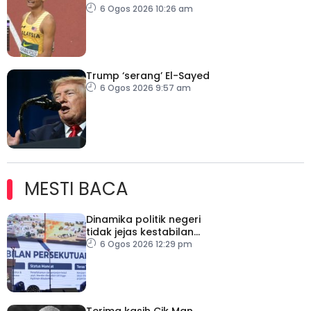
cipta sejarah mara ke
6 Ogos 2026 10:26 am
final 100m
Trump ‘serang’ El-Sayed
6 Ogos 2026 9:57 am
MESTI BACA
Dinamika politik negeri
tidak jejas kestabilan
Kerajaan Perpaduan
6 Ogos 2026 12:29 pm
Persekutuan – TPM Zahid
Terima kasih Cik Man