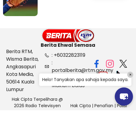
Berita Ehwal Semasa
Berita RTM,
: +60322823119
Wisma Berita,
:
Angkasapuri
portalberita@rtm.gov.my
Kota Media,
×
: Aduan &
Helo! Tanyakan apa sahaja kepada saya.
50614 Kuala
Maklum balas
Lumpur
Hak Cipta Terpelihara @
2026 Radio Televisyen
Hak Cipta
|
Penafian
|
Polisi
Malaysia, Berita Ehwal
Keselamatan
Semasa (BES)