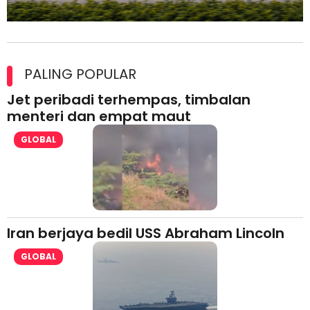
Maxim Malaysia dedah laporan keselamatan, pematuhan
lesen separuh pertama 2026
PALING POPULAR
Jet peribadi terhempas, timbalan
menteri dan empat maut
GLOBAL
Iran berjaya bedil USS Abraham Lincoln
GLOBAL