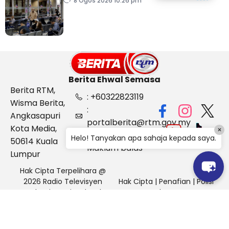
dokumentasi
8 Ogos 2026 10:26 pm
Berita Ehwal Semasa
Berita RTM,
: +60322823119
Wisma Berita,
:
Angkasapuri
portalberita@rtm.gov.my
Kota Media,
×
: Aduan &
Helo! Tanyakan apa sahaja kepada saya.
50614 Kuala
Maklum balas
Lumpur
Hak Cipta Terpelihara @
2026 Radio Televisyen
Hak Cipta
|
Penafian
|
Polisi
Malaysia, Berita Ehwal
Keselamatan
Semasa (BES)