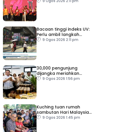
elaun RM100 sehari
9 Ogos 2026 2:11 pm
Bacaan tinggi indeks UV:
Perlu ambil langkah
perlindungan, elak risiko
9 Ogos 2026 2:11 pm
kesihatan
30,000 pengunjung
dijangka meriahkan
Karnival Jom Makan Ipoh
9 Ogos 2026 1:56 pm
2026
Kuching tuan rumah
sambutan Hari Malaysia
2026
9 Ogos 2026 1:45 pm