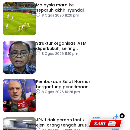
Malaysia mara ke
separuh akhir Hyundai
ASEAN Cup
8 Ogos 2026 11:26 pm
Struktur organisasi ATM
diperkukuh, seiring
pemodenan aset
8 Ogos 2026 11:10 pm
pertahanan
Pembukaan Selat Hormuz
bergantung penerimaan
AS – IRGC
8 Ogos 2026 10:28 pm
×
JPN tidak pernah lantik
ejen, orang tengah urus