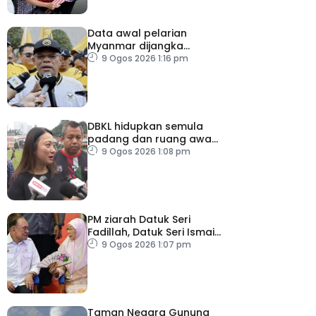
Data awal pelarian
Myanmar dijangka
diperoleh suku keempat
9 Ogos 2026 1:16 pm
2026
DBKL hidupkan semula
padang dan ruang awam
untuk semua golongan
9 Ogos 2026 1:08 pm
PM ziarah Datuk Seri
Fadillah, Datuk Seri Ismail
Sabri di IJN
9 Ogos 2026 1:07 pm
Taman Negara Gunung