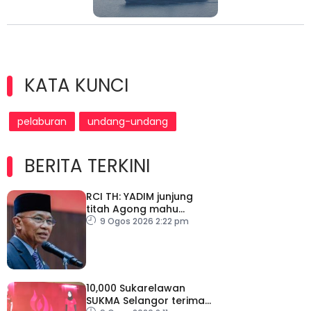
KATA KUNCI
pelaburan
undang-undang
BERITA TERKINI
RCI TH: YADIM junjung
titah Agong mahu
siasatan tanpa
9 Ogos 2026 2:22 pm
kompromi
10,000 Sukarelawan
SUKMA Selangor terima