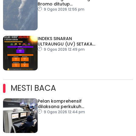
Bromo ditutup
sementara
9 Ogos 2026 12:55 pm
INDEKS SINARAN
ULTRAUNGU (UV) SETAKAT
9 OGOS 2026 (12:00
9 Ogos 2026 12:49 pm
TENGAH HARI).
MESTI BACA
Pelan komprehensif
dilaksana perkukuh
keselamatan
9 Ogos 2026 12:44 pm
pemeriksaan bagasi di
KLIA