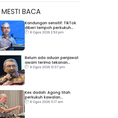
MESTI BACA
Kandungan sensitif: TikTok
diberi tempoh perkukuh
sistem moderasi
8 Ogos 2026 2:53 pm
Belum ada aduan penjawat
awam terima tekanan
daripada ahli politik
8 Ogos 2026 12:07 pm
Kes dadah: Agong titah
perkukuh kawalan
lapangan terbang, pintu
8 Ogos 2026 11:17 am
masuk negara