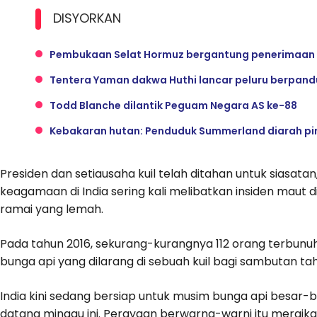
DISYORKAN
Pembukaan Selat Hormuz bergantung penerimaan 
Tentera Yaman dakwa Huthi lancar peluru berpand
Todd Blanche dilantik Peguam Negara AS ke-88
Kebakaran hutan: Penduduk Summerland diarah p
Presiden dan setiausaha kuil telah ditahan untuk siasata
keagamaan di India sering kali melibatkan insiden maut
ramai yang lemah.
Pada tahun 2016, sekurang-kurangnya 112 orang terbunuh
bunga api yang dilarang di sebuah kuil bagi sambutan ta
India kini sedang bersiap untuk musim bunga api besar
datang minggu ini. Perayaan berwarna-warni itu merai