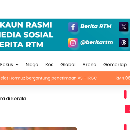
Fokus
Niaga
Kes
Global
Arena
Gemerlap
ergantung penerimaan AS – IRGC
RM4.06 bilion disalur
ra di Kerala