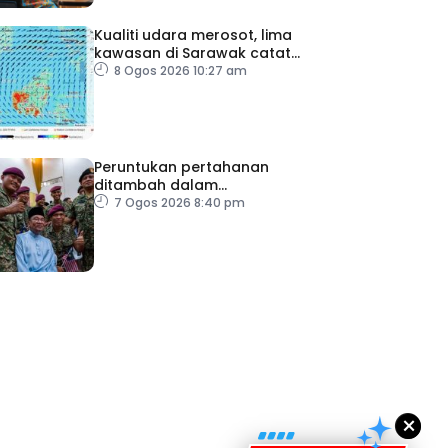
Kualiti udara merosot, lima
kawasan di Sarawak catat
IPU tidak sihat
8 Ogos 2026 10:27 am
Peruntukan pertahanan
ditambah dalam
Belanjawan 2027
7 Ogos 2026 8:40 pm
ad Perkasa SCORE Marathon 2026 Melalui Kerjasama
engaruh Larian Antarabangsa
×