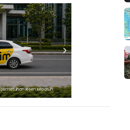
ARTIKEL TAJAAN
, pematuhan lesen separuh
Ajinomoto (Malaysia) Berh
aminoVITAL® Bersama Pemp