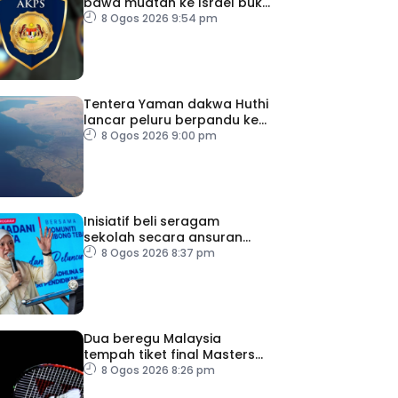
bawa muatan ke Israel bukti
ketegasan Malaysia
8 Ogos 2026 9:54 pm
Tentera Yaman dakwa Huthi
lancar peluru berpandu ke
arah Laut Merah
8 Ogos 2026 9:00 pm
Inisiatif beli seragam
sekolah secara ansuran
ringankan beban ibu bapa
8 Ogos 2026 8:37 pm
Dua beregu Malaysia
tempah tiket final Masters
Korea
8 Ogos 2026 8:26 pm