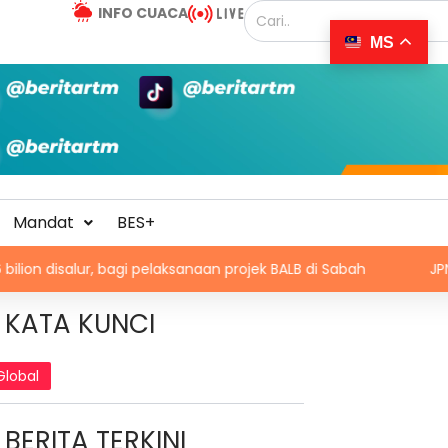
INFO CUACA
MS
Mandat
BES+
, bagi pelaksanaan projek BALB di Sabah
JPN tidak pernah
KATA KUNCI
Global
BERITA TERKINI