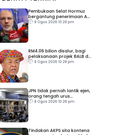
Pembukaan Selat Hormuz
bergantung penerimaan AS
– IRGC
8 Ogos 2026 10:28 pm
RM4.06 bilion disalur, bagi
pelaksanaan projek BALB di
Sabah
8 Ogos 2026 10:28 pm
JPN tidak pernah lantik ejen,
orang tengah urus
dokumentasi
8 Ogos 2026 10:26 pm
Tindakan AKPS sita kontena