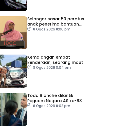
Selangor sasar 50 peratus
anak penerima bantuan
JKM dapat peluang kerjaya
8 Ogos 2026 8:06 pm
Kemalangan empat
kenderaan, seorang maut
8 Ogos 2026 8:04 pm
Todd Blanche dilantik
Peguam Negara AS ke-88
8 Ogos 2026 8:02 pm