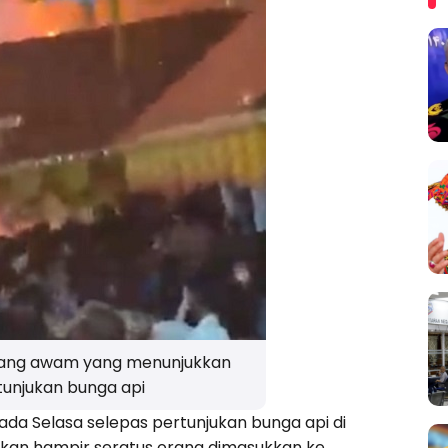
orang awam yang menunjukkan
tunjukan bunga api
pada Selasa selepas pertunjukan bunga api di
bkan hampir seratus orang dimasukkan ke