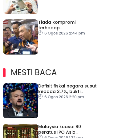
Tiada kompromi
terhadap
penyelewengan jika
6 Ogos 2026 2:44 pm
dibuktikan RCI TH
MESTI BACA
Defisit fiskal negara susut
kepada 3.7%, bukti
keyakinan pelabur masih
6 Ogos 2026 2:20 pm
kukuh
Malaysia kuasai 80
peratus IPO Asia
Tenggara, kumpul AS$1.4
6 Ogos 2026 1:32 pm