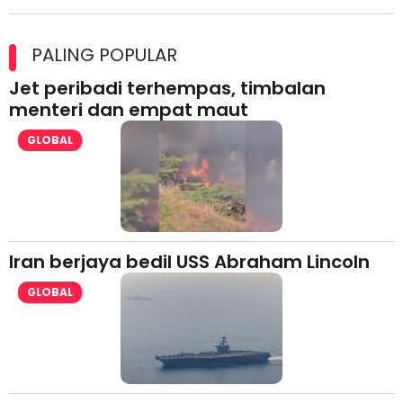
Ajinomoto (Malaysia) Berhad Perkasa SCORE Marathon 2026
Melalui Kerjasama aminoVITAL® Bersama Pempengaruh Larian
PALING POPULAR
Antarabangsa
Jet peribadi terhempas, timbalan
menteri dan empat maut
GLOBAL
Iran berjaya bedil USS Abraham Lincoln
GLOBAL