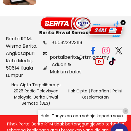
×
Berita Ehwal Semasa
Berita RTM,
: +60322823119
Wisma Berita,
:
Angkasapuri
portalberita@rtm.gov.my
Kota Media,
: Aduan &
50614 Kuala
Maklum balas
Lumpur
Hak Cipta Terpelihara @
2026 Radio Televisyen
Hak Cipta
|
Penafian
|
Polisi
Malaysia, Berita Ehwal
Keselamatan
Semasa (BES)
×
Helo! Tanyakan apa sahaja kepada saya.
Pihak Portal Berita RTM tidak bertanggungjawab terhadap
sebarang kehilangan atau kerosakan yang dialami kerana