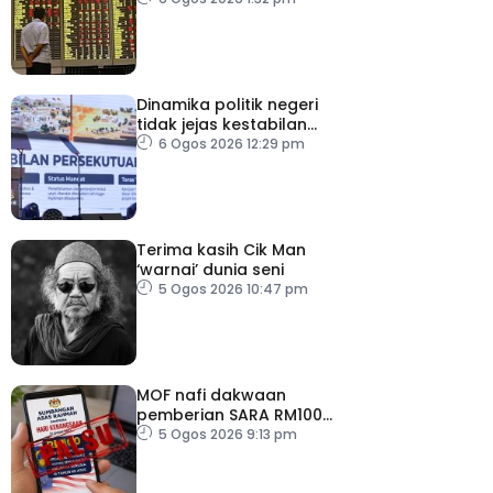
bilion separuh pertama
2026
Dinamika politik negeri
tidak jejas kestabilan
Kerajaan Perpaduan
6 Ogos 2026 12:29 pm
Persekutuan – TPM Zahid
Terima kasih Cik Man
‘warnai’ dunia seni
5 Ogos 2026 10:47 pm
MOF nafi dakwaan
pemberian SARA RM100
sempena Hari
5 Ogos 2026 9:13 pm
Kebangsaan