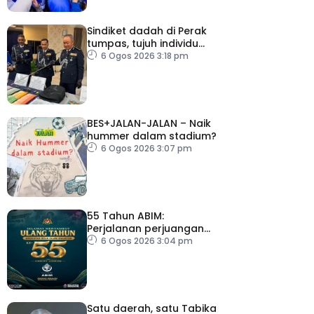
Sindiket dadah di Perak
tumpas, tujuh individu
ditahan
6 Ogos 2026 3:18 pm
BES+JALAN-JALAN – Naik
hummer dalam stadium?
6 Ogos 2026 3:07 pm
55 Tahun ABIM:
Perjalanan perjuangan
berteraskan jati diri
6 Ogos 2026 3:04 pm
harakah Islamiah – PM
Satu daerah, satu Tabika