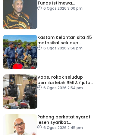
Tunas Istimewa
menjelang 2027 – TPM
6 Ogos 2026 3:00 pm
Zahid
Kastam Kelantan sita 45
motosikal seludup
bernilai RM3.6 juta
6 Ogos 2026 2:56 pm
Vape, rokok seludup
bernilai lebih RM12.7 juta
dirampas di Selangor
6 Ogos 2026 2:54 pm
Pahang perketat syarat
lesen syarikat
telekomunikasi, bendung
6 Ogos 2026 2:45 pm
vandalisme dan kecurian