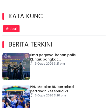
KATA KUNCI
Global
BERITA TERKINI
Lima pegawai kanan polis
KL naik pangkat,
perkukuh kepimpinan
6 Ogos 2026 3:21 pm
pasukan
PRN Melaka: BN bertekad
pertahan kesemua 21
kerusi, terbuka sebarang
6 Ogos 2026 3:20 pm
rundingan