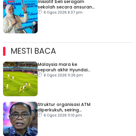
Inisiatif beli seragam
sekolah secara ansuran
ringankan beban ibu
8 Ogos 2026 8:37 pm
bapa
MESTI BACA
Malaysia mara ke
separuh akhir Hyundai
ASEAN Cup
8 Ogos 2026 11:26 pm
Struktur organisasi ATM
diperkukuh, seiring
pemodenan aset
8 Ogos 2026 11:10 pm
pertahanan