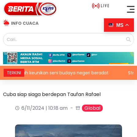
INFO CUACA
MS
serlah keunikan seni budaya negeri beradat
TERKINI
Struktur or
Cuba siap siaga berdepan Taufan Rafael
6/11/2024 | 10:18 am
Global