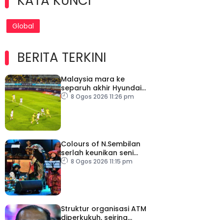
KATA KUNCI
Global
BERITA TERKINI
Malaysia mara ke
separuh akhir Hyundai
ASEAN Cup
8 Ogos 2026 11:26 pm
Colours of N.Sembilan
serlah keunikan seni
budaya negeri beradat
8 Ogos 2026 11:15 pm
Struktur organisasi ATM
diperkukuh, seiring