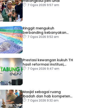
melangkaui peti undi
7 Ogos 2026 9:57 am
Ringgit mengukuh
berbanding kebanyakan
mata wang utama, stabil
7 Ogos 2026 9:52 am
dengan dolar AS
Prestasi kewangan kukuh TH
hasil reformasi institusi,
pelaksanaan syor RCI –
7 Ogos 2026 9:47 am
Pakar Ekonomi
Masjid sebagai ruang
ibadah dan hab kompetensi
komuniti
7 Ogos 2026 9:32 am