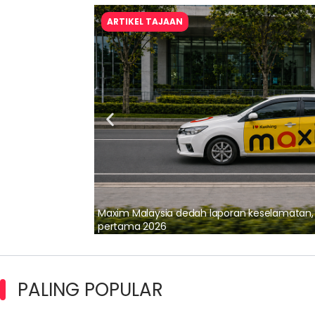
ARTIKEL TAJAAN
lalui Kerjasama
Maxim Malaysia dedah laporan keselamatan
pertama 2026
PALING POPULAR