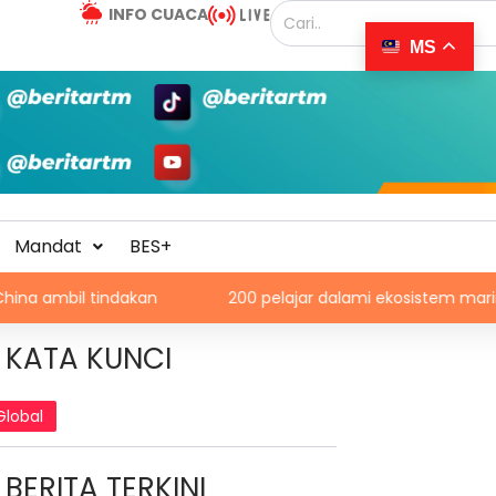
INFO CUACA
MS
Mandat
BES+
dakan
200 pelajar dalami ekosistem marin menerusi Blue
KATA KUNCI
Global
BERITA TERKINI