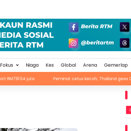
Fokus
Niaga
Kes
Global
Arena
Gemerlap
ta
Peminat cetus kecoh, Thailand gesa China ambil tin