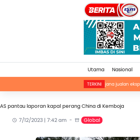
Utama
Nasional
FIA 2026: Malaysia jana jualan eksport RM791.54 ju
TERKINI
AS pantau laporan kapal perang China di Kemboja
7/12/2023 | 7:42 am
Global