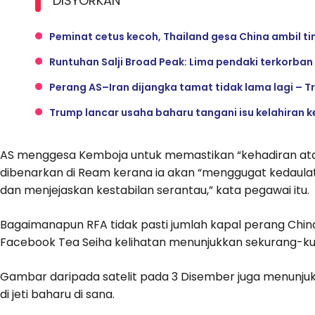
DISYORKAN
Peminat cetus kecoh, Thailand gesa China ambil t
Runtuhan Salji Broad Peak: Lima pendaki terkorban
Perang AS–Iran dijangka tamat tidak lama lagi – 
Trump lancar usaha baharu tangani isu kelahiran 
AS menggesa Kemboja untuk memastikan “kehadiran atau 
dibenarkan di Ream kerana ia akan “menggugat kedaul
dan menjejaskan kestabilan serantau,” kata pegawai itu.
Bagaimanapun RFA tidak pasti jumlah kapal perang Chin
Facebook Tea Seiha kelihatan menunjukkan sekurang-ku
Gambar daripada satelit pada 3 Disember juga menunjukk
di jeti baharu di sana.