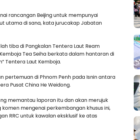
nai rancangan Beijing untuk mempunyai
aut utama di sana, kata jurucakap Jabatan
lah tiba di Pangkalan Tentera Laut Ream
Kemboja Tea Seiha berkata dalam hantaran di
n” Tentera Laut Kemboja.
an pertemuan di Phnom Penh pada Isnin antara
era Pusat China He Weidong.
ng memantau laporan itu dan akan merujuk
g komen mengenai perkembangan khusus ini,
n RRC untuk kawalan eksklusif ke atas