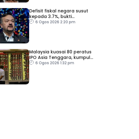
Defisit fiskal negara susut
kepada 3.7%, bukti
keyakinan pelabur masih
6 Ogos 2026 2:20 pm
kukuh
Malaysia kuasai 80 peratus
IPO Asia Tenggara, kumpul
AS$1.4 bilion separuh
6 Ogos 2026 1:32 pm
pertama 2026