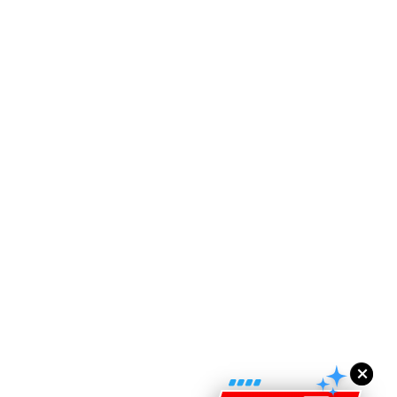
ad Perkasa SCORE Marathon 2026 Melalui Kerjasama
engaruh Larian Antarabangsa
×