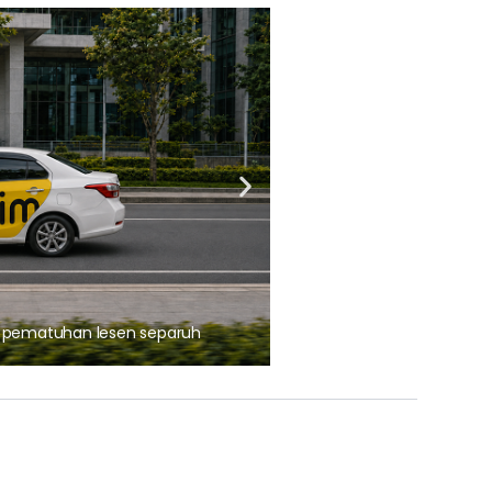
ARTIKEL TAJAAN
, pematuhan lesen separuh
Ajinomoto (Malaysia) Berh
aminoVITAL® Bersama Pemp