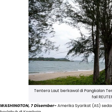
Tentera Laut berkawal di Pangkalan T
fail REUTE
WASHINGTON, 7 Disember-
Amerika Syarikat (AS) sed
berlabuh di Kemboja.