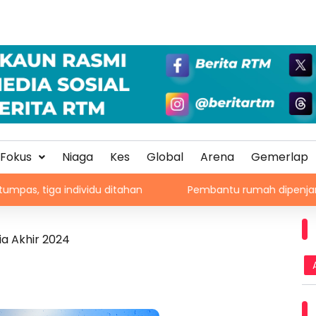
Fokus
Niaga
Kes
Global
Arena
Gemerlap
 individu ditahan
Pembantu rumah dipenjara empat tahu
ia Akhir 2024