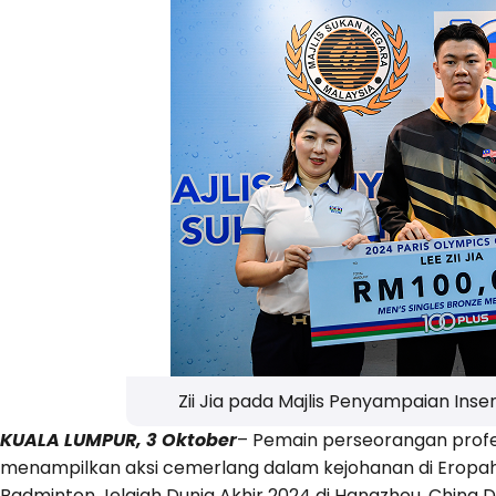
Zii Jia pada Majlis Penyampaian Inse
KUALA LUMPUR, 3 Oktober
– Pemain perseorangan profesi
menampilkan aksi cemerlang dalam kejohanan di Eropah
Badminton Jelajah Dunia Akhir 2024 di Hangzhou, China Di