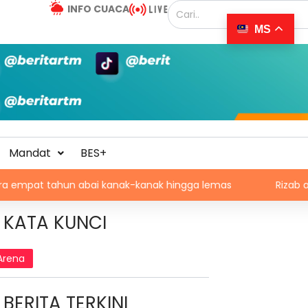
INFO CUACA
MS
Mandat
BES+
n abai kanak-kanak hingga lemas
Rizab antarabangsa B
KATA KUNCI
Arena
BERITA TERKINI