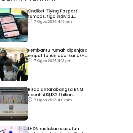
Sindiket ‘Flying Pasport’
tumpas, tiga individu
ditahan
7 Ogos 2026 4:16 pm
Pembantu rumah dipenjara
empat tahun abai kanak-
kanak hingga lemas
7 Ogos 2026 4:13 pm
Rizab antarabangsa BNM
cecah AS$132.1 bilion
setakat Julai
7 Ogos 2026 4:01 pm
LHDN mulakan siasatan