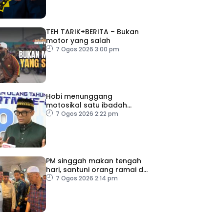
TEH TARIK+BERITA – Bukan
motor yang salah
7 Ogos 2026 3:00 pm
Hobi menunggang
motosikal satu ibadah
sekiranya dilakukan dengan
7 Ogos 2026 2:22 pm
niat dan cara betul
PM singgah makan tengah
hari, santuni orang ramai di
Alor Gajah
7 Ogos 2026 2:14 pm