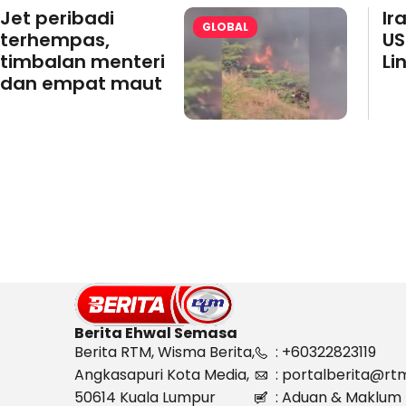
Jet peribadi
Ir
GLOBAL
terhempas,
US
timbalan menteri
Li
dan empat maut
Berita Ehwal Semasa
Berita RTM, Wisma Berita,
: +60322823119
Angkasapuri Kota Media,
: portalberita@rt
50614 Kuala Lumpur
: Aduan & Maklum 