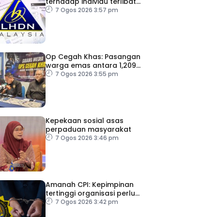
terhadap individu terlibat
dalam Laporan RCI TH
7 Ogos 2026 3:57 pm
Op Cegah Khas: Pasangan
warga emas antara 1,209
individu positif dadah
7 Ogos 2026 3:55 pm
Kepekaan sosial asas
perpaduan masyarakat
7 Ogos 2026 3:46 pm
Amanah CPI: Kepimpinan
tertinggi organisasi perlu
pacu reformasi radikal
7 Ogos 2026 3:42 pm