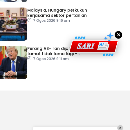
Malaysia, Hungary perkukuh
kerjasama sektor pertanian
7 Ogos 2026 9:16 am
×
Perang AS–Iran dijangka
tamat tidak lama lagi –
Trump
7 Ogos 2026 9:11 am
×