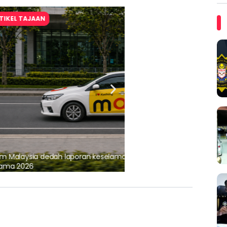
ARTIKEL TAJAAN
, pematuhan lesen separuh
Ajinomoto (Malaysia) Berh
aminoVITAL® Bersama Pemp