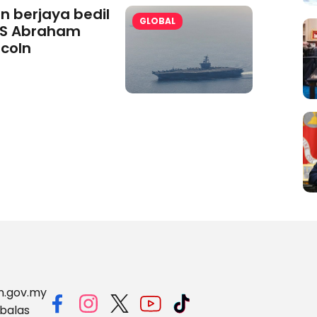
an berjaya bedil
GLOBAL
S Abraham
ncoln
m.gov.my
balas