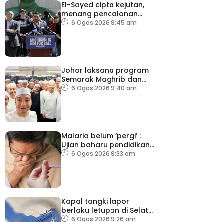
El-Sayed cipta kejutan,
menang pencalonan
Senat AS di Michigan
6 Ogos 2026 9:45 am
Johor laksana program
Semarak Maghrib dan
Isyak perkasa solat
6 Ogos 2026 9:40 am
berjemaah
Malaria belum ‘pergi’ :
Ujian baharu pendidikan
perubatan dan sistem
6 Ogos 2026 9:33 am
kesihatan
Kapal tangki lapor
berlaku letupan di Selat
Hormuz ketika Iran-Oman
6 Ogos 2026 9:26 am