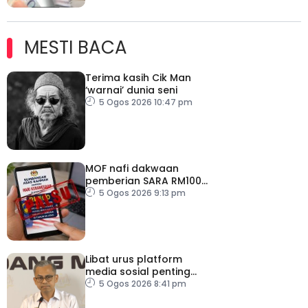
MESTI BACA
Terima kasih Cik Man
‘warnai’ dunia seni
5 Ogos 2026 10:47 pm
MOF nafi dakwaan
pemberian SARA RM100
sempena Hari
5 Ogos 2026 9:13 pm
Kebangsaan
Libat urus platform
media sosial penting
bendung perbuatan
5 Ogos 2026 8:41 pm
‘copycat’