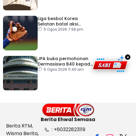
Liga besbol Korea
Selatan batal aksi
susulan gelombang haba
5 Ogos 2026 7:58 pm
×
JPA buka permohonan
Dermasiswa B40 kepada
lepasan SPM
5 Ogos 2026 11:40 am
Berita Ehwal Semasa
Berita RTM,
: +60322823119
Wisma Berita,