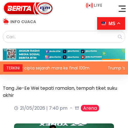
INFO CUACA
MS
har cipta sejarah mara ke final 100m
TERKINI
Trump ‘serang’ El-
Tang Jie-Ee Wei tepati ramalan, tempah tiket suku
akhir
21/05/2026 | 7:40 pm
Arena