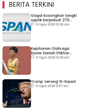
BERITA TERKINI
Gagal kosongkan tangki
septik berjadual: 270
premis dikenakan notis
6 Ogos 2026 10:36 am
pematuhan SPAN
Kejohanan Olahraga
Dunia: Danish Iftikhar
cipta sejarah mara ke
6 Ogos 2026 10:26 am
final 100m
Trump ‘serang’ El-Sayed
6 Ogos 2026 9:57 am