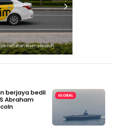
, pematuhan lesen separuh
Ajinomoto (Malaysia) Berh
aminoVITAL® Bersama Pemp
an berjaya bedil
GLOBAL
S Abraham
ncoln