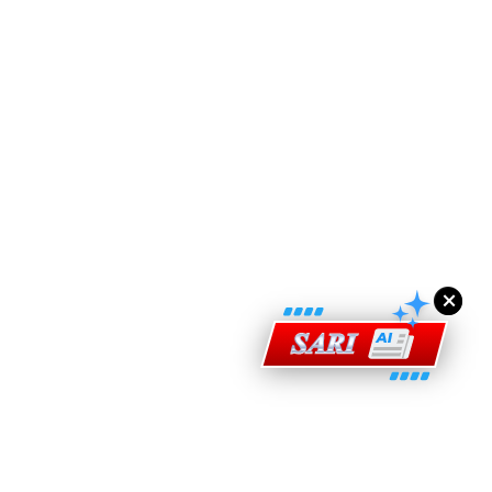
ad Perkasa SCORE Marathon 2026 Melalui Kerjasama
engaruh Larian Antarabangsa
×