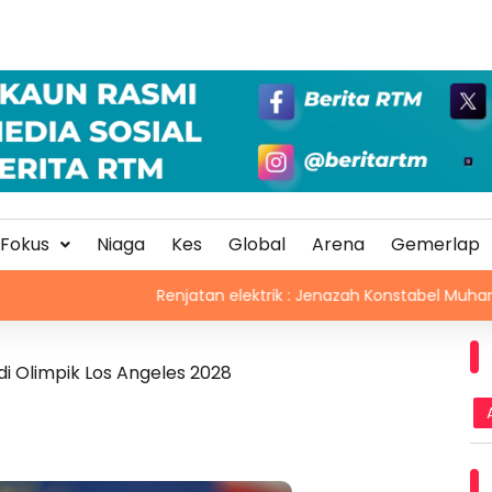
Fokus
Niaga
Kes
Global
Arena
Gemerlap
Renjatan elektrik : Jenazah Konstabel Muhammad Raimi 
i Olimpik Los Angeles 2028