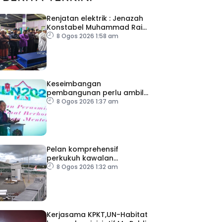
Renjatan elektrik : Jenazah
Konstabel Muhammad Raimi
selamat dikebumikan
8 Ogos 2026 1:58 am
Keseimbangan
pembangunan perlu ambil
kira lokasi tumpuan
8 Ogos 2026 1:37 am
Pelan komprehensif
perkukuh kawalan
keselamatan di semua
8 Ogos 2026 1:32 am
lapangan terbang
Kerjasama KPKT,UN-Habitat