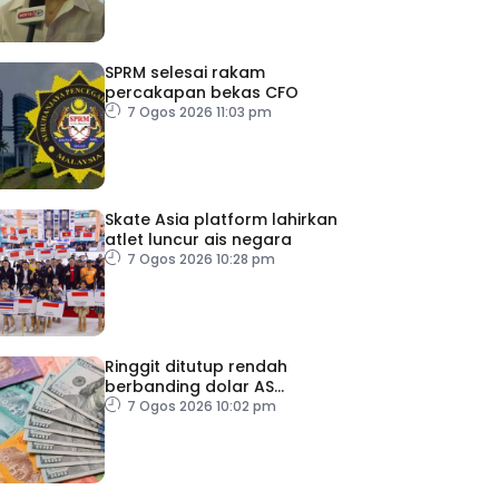
SPRM selesai rakam
percakapan bekas CFO
7 Ogos 2026 11:03 pm
Skate Asia platform lahirkan
atlet luncur ais negara
7 Ogos 2026 10:28 pm
Ringgit ditutup rendah
berbanding dolar AS
menjelang pengumuman
7 Ogos 2026 10:02 pm
data pasaran buruh AS