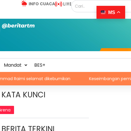
INFO CUACA
MS
Mandat
BES+
selamat dikebumikan
Keseimbangan pembangunan perlu 
KATA KUNCI
Arena
BERITA TERKINI