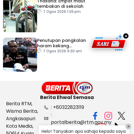
Thailand: Empat maut
tembakan di sekolah
7 Ogos 2026 1:39 pm
×
Penutupan pangkalan
haram kekang
penyeludupan di
7 Ogos 2026 9:30 am
Kelantan
Berita Ehwal Semasa
Berita RTM,
: +60322823119
Wisma Berita,
:
Angkasapuri
portalberita@rtm.gov.my
Kota Media,
×
: Aduan &
Helo! Tanyakan apa sahaja kepada saya.
50614 Kuala