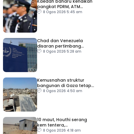
Kaedah baharu kenaikan
pangkat PDRM, ATM
tingkat profesionalisme,
8 Ogos 2026 5:45 am
perkukuh integriti
Chad dan Venezuela
disaran pertimbang
semula keputusan tarik
8 Ogos 2026 5:28 am
diri daripada ICC
Kemusnahan struktur
bangunan di Gaza tetap
catat peningkatan
8 Ogos 2026 4:50 am
10 maut, Houthi serang
kem tentera,
penempatan pelarian
8 Ogos 2026 4:18 am