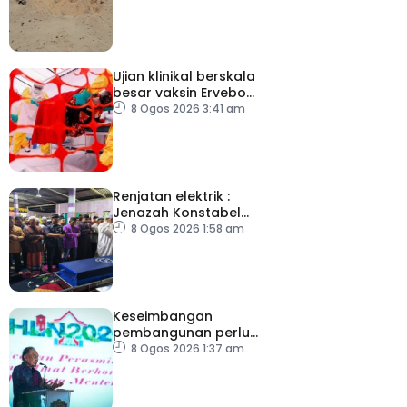
Ujian klinikal berskala
besar vaksin Ervebo
tangani wabak Ebola
8 Ogos 2026 3:41 am
Renjatan elektrik :
Jenazah Konstabel
Muhammad Raimi
8 Ogos 2026 1:58 am
selamat dikebumikan
Keseimbangan
pembangunan perlu
ambil kira lokasi tumpuan
8 Ogos 2026 1:37 am