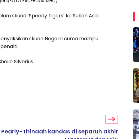
igers/FOTO FACEBOOK MHC)
elum skuad ‘Speedy Tigers’ ke Sukan Asia
ni menyaksikan skuad Negara cuma mampu
enalti.
ello Silverius.
Pearly-Thinaah kandas di separuh akhir