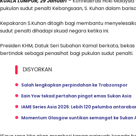
KUALA LUMPUR, 29 Januari
– Konfederasi Hoki Malaysi
pukulan sudut penalti Kebangsaan, S. Kuhan dalam barisan
Kepakaran S.Kuhan ditagih bagi membantu menyelesai
sudut penalti dihadapi skuad negara ketika ini.
Presiden KHM, Datuk Seri Subahan Kamal berkata, bekas
bertindak sebagai penasihat bagi pukulan sudut penalti.
DISYORKAN
Salah lengkapkan perpindahan ke Trabzonspor
Eain Yow tekad pertahan pingat emas Sukan Asia
IAME Series Asia 2026: Lebih 120 pelumba antaraban
Momentum Glasgow suntikan semangat ke Sukan A