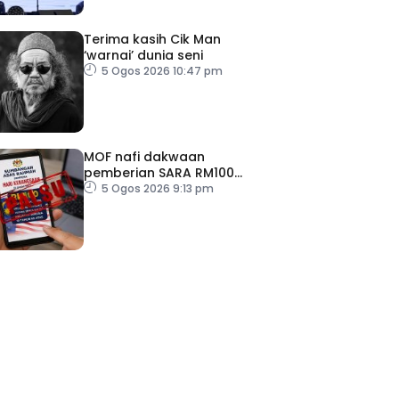
Terima kasih Cik Man
‘warnai’ dunia seni
5 Ogos 2026 10:47 pm
MOF nafi dakwaan
pemberian SARA RM100
sempena Hari Kebangsaan
5 Ogos 2026 9:13 pm
ad Perkasa SCORE Marathon 2026 Melalui Kerjasama
engaruh Larian Antarabangsa