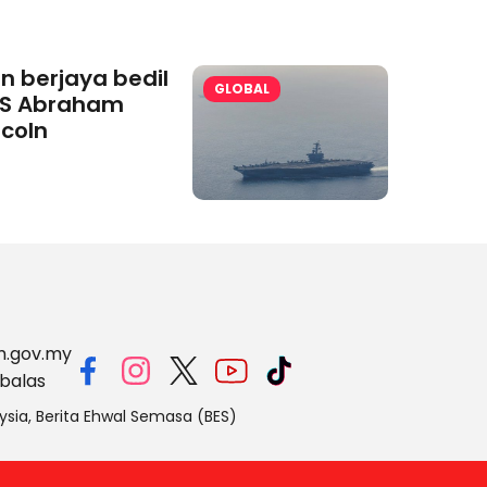
an berjaya bedil
GLOBAL
S Abraham
ncoln
m.gov.my
balas
ysia, Berita Ehwal Semasa (BES)