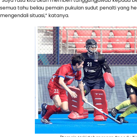
“Saya rasa kita akan memberi tanggungjawab kepada beli
semua tahu beliau pemain pukulan sudut penalti yang heba
mengendali situasi,” katanya.