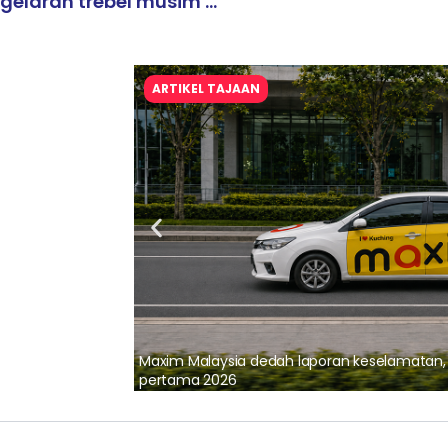
gelaran trebel musim ...
ARTIKEL TAJAAN
lalui Kerjasama
Maxim Malaysia dedah laporan keselamatan
pertama 2026