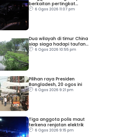
berkaitan pertingkat
keselamatan
6 Ogos 2026 11:07 pm
Dua wilayah di timur China
siap siaga hadapi taufan
Dolphin
6 Ogos 2026 10:55 pm
Pilihan raya Presiden
Bangladesh, 20 ogos ini
6 Ogos 2026 9:21 pm
Tiga anggota polis maut
terkena renjatan elektrik
6 Ogos 2026 9:15 pm