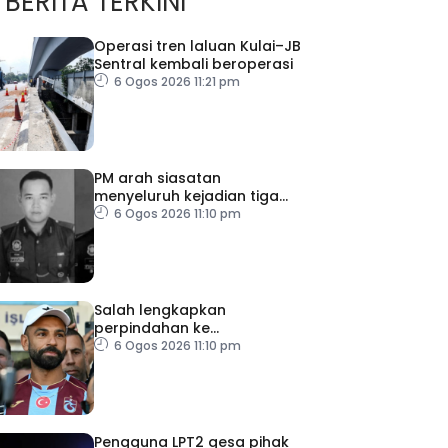
BERITA TERKINI
Operasi tren laluan Kulai–JB
Sentral kembali beroperasi
6 Ogos 2026 11:21 pm
PM arah siasatan
menyeluruh kejadian tiga
anggota polis maut akibat
6 Ogos 2026 11:10 pm
renjatan elektrik
Salah lengkapkan
perpindahan ke
Trabzonspor
6 Ogos 2026 11:10 pm
Pengguna LPT2 gesa pihak