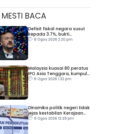
MESTI BACA
Defisit fiskal negara susut
kepada 3.7%, bukti
keyakinan pelabur masih
6 Ogos 2026 2:20 pm
kukuh
Malaysia kuasai 80 peratus
IPO Asia Tenggara, kumpul
AS$1.4 bilion separuh
6 Ogos 2026 1:32 pm
pertama 2026
Dinamika politik negeri tidak
jejas kestabilan Kerajaan
Perpaduan Persekutuan –
6 Ogos 2026 12:29 pm
TPM Zahid