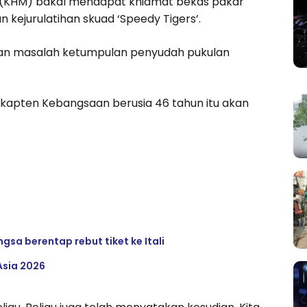
a (KHM) bakal mendapat khidmat bekas pakar
 kejurulatihan skuad ‘Speedy Tigers’.
kan masalah ketumpulan penyudah pukulan
 kapten Kebangsaan berusia 46 tahun itu akan
gsa berentap rebut tiket ke Itali
sia 2026