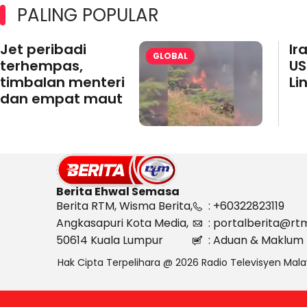
PALING POPULAR
Jet peribadi
Ir
GLOBAL
terhempas,
US
timbalan menteri
Li
dan empat maut
Berita Ehwal Semasa
Berita RTM, Wisma Berita,
: +60322823119
Angkasapuri Kota Media,
: portalberita@rt
50614 Kuala Lumpur
: Aduan & Maklum 
Hak Cipta Terpelihara @ 2026 Radio Televisyen Mala