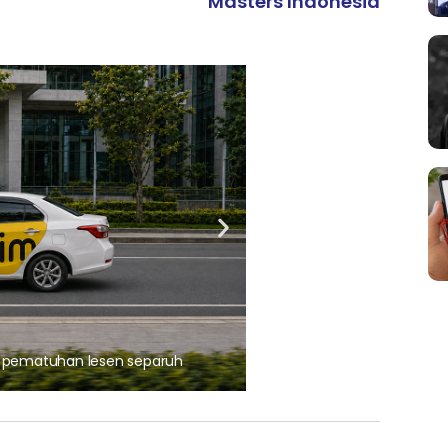
Masters Indonesia
ARTIKEL TAJAAN
, pematuhan lesen separuh
Ajinomoto (Malaysia) Berh
aminoVITAL® Bersama Pemp