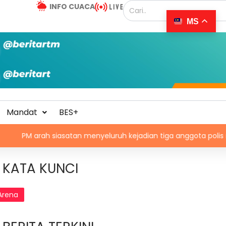
INFO CUACA
MS
Mandat
BES+
siasatan menyeluruh kejadian tiga anggota polis maut akibat ren
KATA KUNCI
Arena