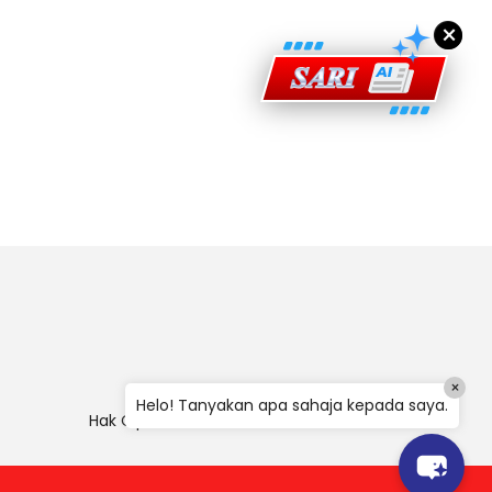
×
×
Helo! Tanyakan apa sahaja kepada saya.
Hak Cipta
|
Penafian
|
Polisi Keselamatan