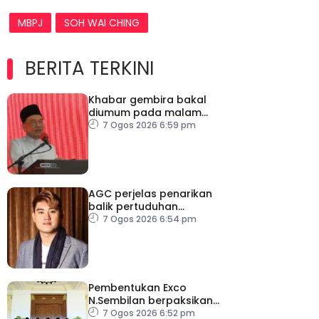
MBPJ
SOH WAI CHING
BERITA TERKINI
Khabar gembira bakal
diumum pada malam
ambang merdeka
7 Ogos 2026 6:59 pm
AGC perjelas penarikan
balik pertuduhan
terhadap Nicky Liow
7 Ogos 2026 6:54 pm
Pembentukan Exco
N.Sembilan berpaksikan
cekap, integriti dan kerja
7 Ogos 2026 6:52 pm