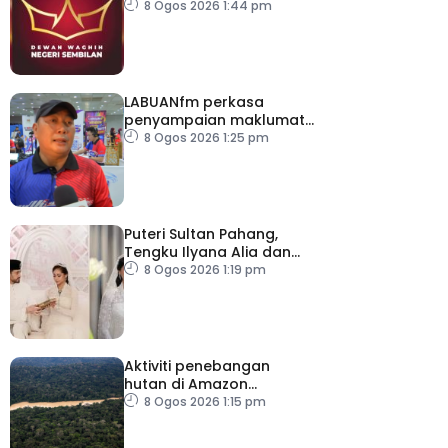
platform gilap
8 Ogos 2026 1:44 pm
kepimpinan belia
LABUANfm perkasa
penyampaian maklumat
menerusi siaran luar RDL
8 Ogos 2026 1:25 pm
Puteri Sultan Pahang,
Tengku Ilyana Alia dan
pasangan selamat
8 Ogos 2026 1:19 pm
diijabkabulkan
Aktiviti penebangan
hutan di Amazon
merosot dalam tempoh
8 Ogos 2026 1:15 pm
sedekad