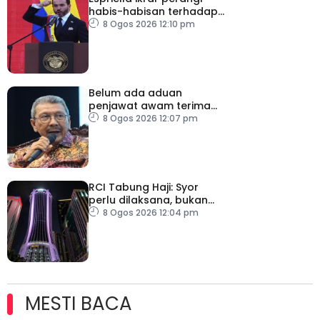
habis-habisan terhadap
pengganas narkotik
8 Ogos 2026 12:10 pm
Belum ada aduan
penjawat awam terima
tekanan daripada ahli
8 Ogos 2026 12:07 pm
politik
RCI Tabung Haji: Syor
perlu dilaksana, bukan
sekadar laporan – Pakar
8 Ogos 2026 12:04 pm
MESTI BACA