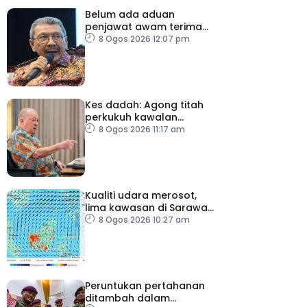
Belum ada aduan
penjawat awam terima
tekanan daripada ahli
8 Ogos 2026 12:07 pm
politik
Kes dadah: Agong titah
perkukuh kawalan
lapangan terbang, pintu
8 Ogos 2026 11:17 am
masuk negara
Kualiti udara merosot,
lima kawasan di Sarawak
catat IPU tidak sihat
8 Ogos 2026 10:27 am
Peruntukan pertahanan
ditambah dalam