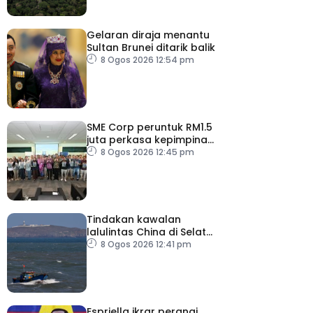
Gelaran diraja menantu
Sultan Brunei ditarik balik
8 Ogos 2026 12:54 pm
SME Corp peruntuk RM1.5
juta perkasa kepimpinan
90 PMKS
8 Ogos 2026 12:45 pm
Tindakan kawalan
lalulintas China di Selat
Taiwan ‘tidak masuk akal’
8 Ogos 2026 12:41 pm
Espriella ikrar perangi