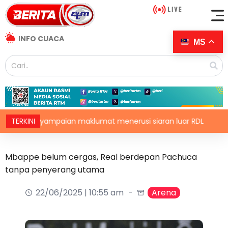
INFO CUACA
MS
enyampaian maklumat menerusi siaran luar RDL
TERKINI
Puteri
Mbappe belum cergas, Real berdepan Pachuca
tanpa penyerang utama
22/06/2025 | 10:55 am
Arena