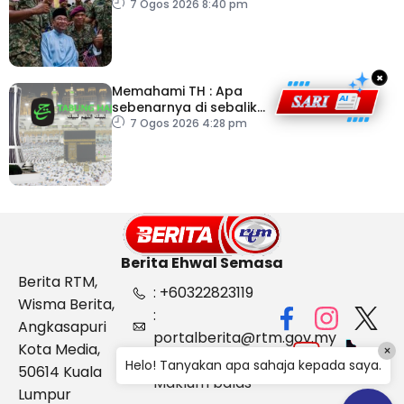
Belanjawan 2027
7 Ogos 2026 8:40 pm
×
Memahami TH : Apa
sebenarnya di sebalik
angka
7 Ogos 2026 4:28 pm
Berita Ehwal Semasa
Berita RTM,
: +60322823119
Wisma Berita,
:
Angkasapuri
portalberita@rtm.gov.my
Kota Media,
×
: Aduan &
Helo! Tanyakan apa sahaja kepada saya.
50614 Kuala
Maklum balas
Lumpur