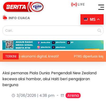
INFO CUACA
MS
asa ekonomi digital, kreatif
TERKINI
PTRS diperluas kepada 200,
Aksi pemanas Piala Dunia: Pengendali New Zealand
kecewa aksi hambar, akui Haiti beri pengajaran
berguna
3/06/2026 | 4:38 pm
Arena