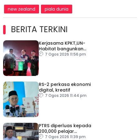
new zealand
piala dunia
BERITA TERKINI
Kerjasama KPKT,UN-
Habitat bangunkan
inisiatif My Public Space
7 Ogos 2026 11:56 pm
RS-2 perkasa ekonomi
digital, kreatif
7 Ogos 2026 11:44 pm
PTRS diperluas kepada
200,000 pelajar
menjelang 2030
7 Ogos 2026 11:39 pm