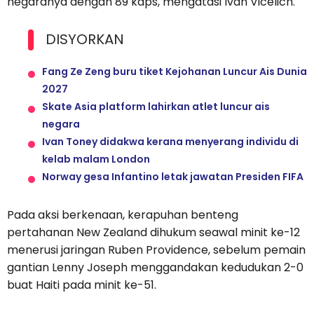
negaranya dengan 89 kaps, mengatasi Ivan Vicelich.
DISYORKAN
Fang Ze Zeng buru tiket Kejohanan Luncur Ais Dunia
2027
Skate Asia platform lahirkan atlet luncur ais
negara
Ivan Toney didakwa kerana menyerang individu di
kelab malam London
Norway gesa Infantino letak jawatan Presiden FIFA
Pada aksi berkenaan, kerapuhan benteng
pertahanan New Zealand dihukum seawal minit ke-12
menerusi jaringan Ruben Providence, sebelum pemain
gantian Lenny Joseph menggandakan kedudukan 2-0
buat Haiti pada minit ke-51.