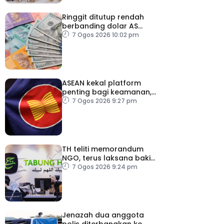
Ringgit ditutup rendah
berbanding dolar AS
menjelang pengumuman
7 Ogos 2026 10:02 pm
data pasaran buruh AS
ASEAN kekal platform
penting bagi keamanan,
kestabilan serantau –
7 Ogos 2026 9:27 pm
Menteri Luar Kemboja
TH teliti memorandum
NGO, terus laksana baki
syor RCI
7 Ogos 2026 9:24 pm
Jenazah dua anggota
polis diterbangkan ke