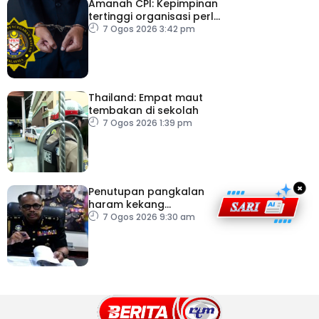
Amanah CPI: Kepimpinan
tertinggi organisasi perlu
pacu reformasi radikal
7 Ogos 2026 3:42 pm
Thailand: Empat maut
tembakan di sekolah
7 Ogos 2026 1:39 pm
×
Penutupan pangkalan
haram kekang
penyeludupan di
7 Ogos 2026 9:30 am
Kelantan