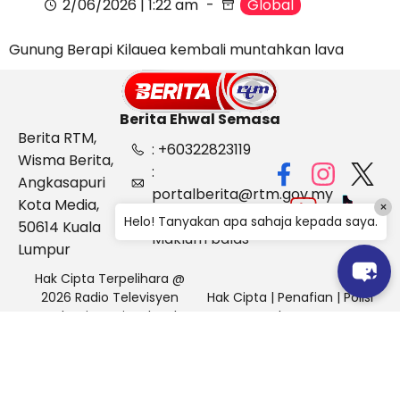
2/06/2026 | 1:22 am
Global
Gunung Berapi Kilauea kembali muntahkan lava
Berita Ehwal Semasa
Berita RTM,
: +60322823119
Wisma Berita,
:
Angkasapuri
portalberita@rtm.gov.my
Kota Media,
×
: Aduan &
Helo! Tanyakan apa sahaja kepada saya.
50614 Kuala
Maklum balas
Lumpur
Hak Cipta Terpelihara @
2026 Radio Televisyen
Hak Cipta
|
Penafian
|
Polisi
Malaysia, Berita Ehwal
Keselamatan
Semasa (BES)
Pihak Portal Berita RTM tidak bertanggungjawab terhadap