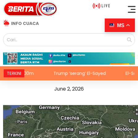
INFO CUACA
MS
TERKINI
Trump ‘serang’ El-Sayed
El-Sayed cipta kejuta
June 2, 2026