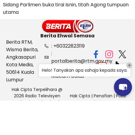
Sidang Parlimen buka tirai Isnin, titah Agong tumpuan
utama
Berita Ehwal Semasa
Berita RTM,
: +60322823119
Wisma Berita,
:
Angkasapuri
portalberita@rtm.gov.my
Kota Media,
×
: Aduan &
Helo! Tanyakan apa sahaja kepada saya.
50614 Kuala
Maklum balas
Lumpur
Hak Cipta Terpelihara @
2026 Radio Televisyen
Hak Cipta
|
Penafian
|
Polisi
Malaysia, Berita Ehwal
Keselamatan
Semasa (BES)
Pihak Portal Berita RTM tidak bertanggungjawab terhadap