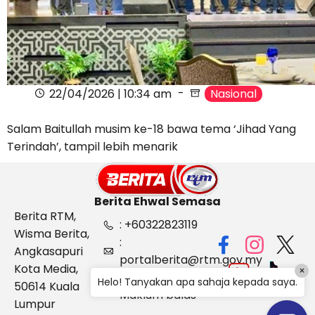
22/04/2026 | 10:34 am
Nasional
Salam Baitullah musim ke-18 bawa tema ‘Jihad Yang
Terindah’, tampil lebih menarik
Berita Ehwal Semasa
Berita RTM,
: +60322823119
Wisma Berita,
:
Angkasapuri
portalberita@rtm.gov.my
Kota Media,
×
: Aduan &
Helo! Tanyakan apa sahaja kepada saya.
50614 Kuala
Maklum balas
Lumpur