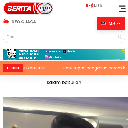
INFO CUACA
MS
i komuniti
TERKINI
Penutupan pangkalan haram kekang penyelu
salam baitullah