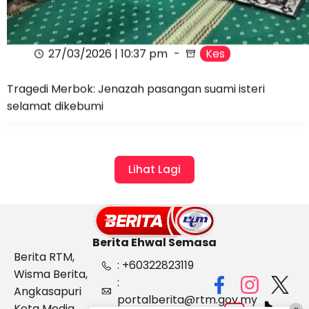
27/03/2026 | 10:37 pm
Kes
Tragedi Merbok: Jenazah pasangan suami isteri
selamat dikebumi
Lihat Lagi
Berita Ehwal Semasa
Berita RTM,
: +60322823119
Wisma Berita,
:
Angkasapuri
portalberita@rtm.gov.my
Kota Media,