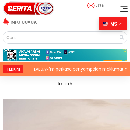
INFO CUACA
MS
m perkasa penyampaian maklumat menerusi siaran luar RDL
TERKINI
kedah