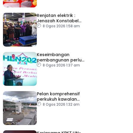
Renjatan elektrik :
Jenazah Konstabel
Muhammad Raimi
8 Ogos 2026 1:58 am
selamat dikebumikan
Keseimbangan
pembangunan perlu
ambil kira lokasi tumpuan
8 Ogos 2026 1:37 am
Pelan komprehensif
perkukuh kawalan
keselamatan di semua
8 Ogos 2026 1:32 am
lapangan terbang
Kerjasama KPKT,UN-