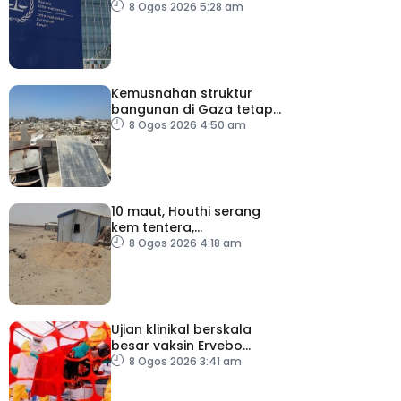
semula keputusan tarik
8 Ogos 2026 5:28 am
diri daripada ICC
Kemusnahan struktur
bangunan di Gaza tetap
catat peningkatan
8 Ogos 2026 4:50 am
10 maut, Houthi serang
kem tentera,
penempatan pelarian
8 Ogos 2026 4:18 am
Ujian klinikal berskala
besar vaksin Ervebo
tangani wabak Ebola
8 Ogos 2026 3:41 am