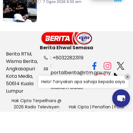
penyeludupan di
7 Ogos 2026 9:30 am
Kelantan
Berita Ehwal Semasa
Berita RTM,
: +60322823119
Wisma Berita,
:
Angkasapuri
portalberita@rtm.gov.my
Kota Media,
×
: Aduan &
Helo! Tanyakan apa sahaja kepada saya.
50614 Kuala
Maklum balas
Lumpur
Hak Cipta Terpelihara @
2026 Radio Televisyen
Hak Cipta
|
Penafian
|
Polisi
Malaysia, Berita Ehwal
Keselamatan
Semasa (BES)