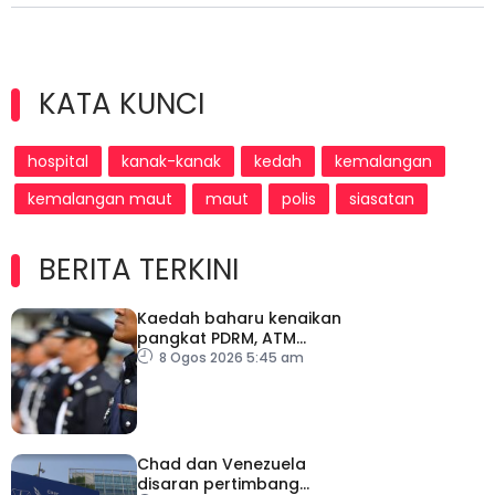
KATA KUNCI
hospital
kanak-kanak
kedah
kemalangan
kemalangan maut
maut
polis
siasatan
BERITA TERKINI
Kaedah baharu kenaikan
pangkat PDRM, ATM
tingkat profesionalisme,
8 Ogos 2026 5:45 am
perkukuh integriti
Chad dan Venezuela
disaran pertimbang