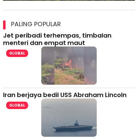
Maxim Malaysia dedah laporan keselamatan, pematuhan
lesen separuh pertama 2026
PALING POPULAR
Jet peribadi terhempas, timbalan
menteri dan empat maut
GLOBAL
Iran berjaya bedil USS Abraham Lincoln
GLOBAL