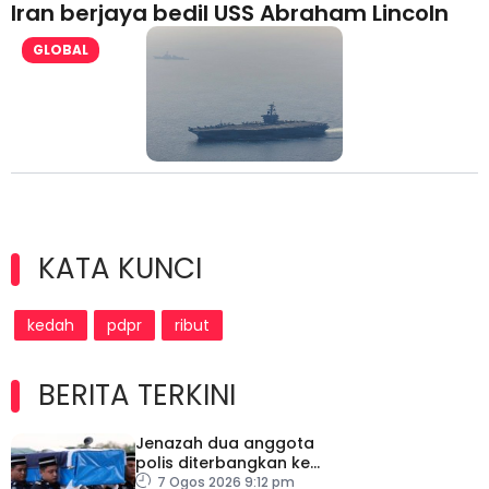
Iran berjaya bedil USS Abraham Lincoln
GLOBAL
KATA KUNCI
kedah
pdpr
ribut
BERITA TERKINI
Jenazah dua anggota
polis diterbangkan ke
Kelantan
7 Ogos 2026 9:12 pm