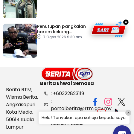
×
Penutupan pangkalan
haram kekang
penyeludupan di
7 Ogos 2026 9:30 am
Kelantan
Berita Ehwal Semasa
Berita RTM,
: +60322823119
Wisma Berita,
:
Angkasapuri
portalberita@rtm.gov.my
Kota Media,
×
: Aduan &
Helo! Tanyakan apa sahaja kepada saya.
50614 Kuala
Maklum balas
Lumpur