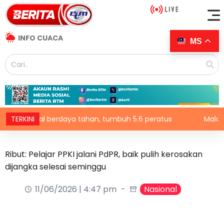
INFO CUACA
MS
 kekal berdaya tahan, tumbuh 5.6 peratus
TERKINI
Malaysia, Ke
Ribut: Pelajar PPKI jalani PdPR, baik pulih kerosakan
dijangka selesai seminggu
11/06/2026 | 4:47 pm
Nasional