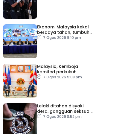
Ekonomi Malaysia kekal
berdaya tahan, tumbuh
5.6 peratus
7 Ogos 2026 9:10 pm
Malaysia, Kemboja
komited perkukuh
kerjasama pertahanan
7 Ogos 2026 9:08 pm
Lelaki ditahan disyaki
dera, gangguan seksual
dua anak kandung
7 Ogos 2026 8:52 pm