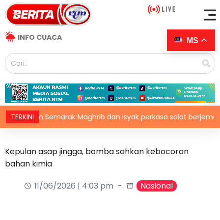
INFO CUACA
MS
gram Semarak Maghrib dan Isyak perkasa solat berjemaah
TERKINI
Kepulan asap jingga, bomba sahkan kebocoran
bahan kimia
11/06/2026 | 4:03 pm
Nasional