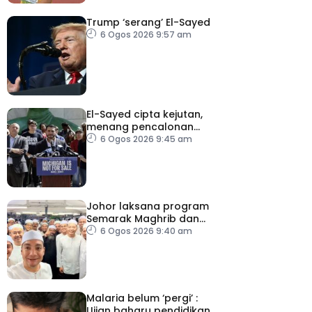
Trump ‘serang’ El-Sayed
6 Ogos 2026 9:57 am
El-Sayed cipta kejutan,
menang pencalonan
Senat AS di Michigan
6 Ogos 2026 9:45 am
Johor laksana program
Semarak Maghrib dan
Isyak perkasa solat
6 Ogos 2026 9:40 am
berjemaah
Malaria belum ‘pergi’ :
Ujian baharu pendidikan