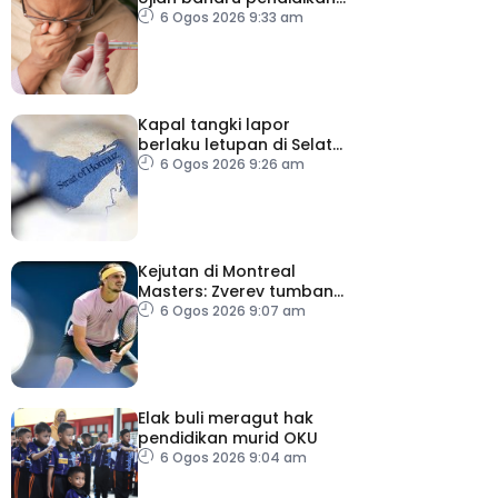
perubatan dan sistem
6 Ogos 2026 9:33 am
kesihatan
Kapal tangki lapor
berlaku letupan di Selat
Hormuz ketika Iran-Oman
6 Ogos 2026 9:26 am
berunding
Kejutan di Montreal
Masters: Zverev tumbang,
Auger-Aliasime tarik diri
6 Ogos 2026 9:07 am
Elak buli meragut hak
pendidikan murid OKU
6 Ogos 2026 9:04 am