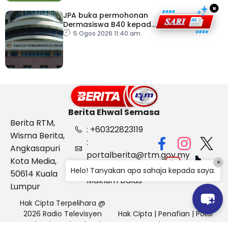
×
JPA buka permohonan
Dermasiswa B40 kepada
lepasan SPM
5 Ogos 2026 11:40 am
Berita Ehwal Semasa
Berita RTM,
: +60322823119
Wisma Berita,
:
Angkasapuri
portalberita@rtm.gov.my
Kota Media,
×
: Aduan &
Helo! Tanyakan apa sahaja kepada saya.
50614 Kuala
Maklum balas
Lumpur
Hak Cipta Terpelihara @
2026 Radio Televisyen
Hak Cipta
|
Penafian
|
Polisi
Malaysia, Berita Ehwal
Keselamatan