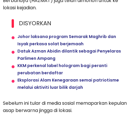
Berbahaya (HAZMAT) juga telah dimohon untuk ke
lokasi kejadian.
DISYORKAN
Johor laksana program Semarak Maghrib dan
Isyak perkasa solat berjemaah
Datuk Azman Abidin dilantik sebagai Penyelaras
Parlimen Ampang
KKM perkenal label hologram bagi peranti
perubatan berdaftar
Eksplorasi Alam Kenegaraan semai patriotisme
melalui aktiviti luar bilik darjah
Sebelum ini tular di media sosial memaparkan kepulan
asap berwarna jingga di lokasi.