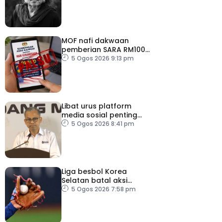
MOF nafi dakwaan
pemberian SARA RM100
sempena Hari
5 Ogos 2026 9:13 pm
Kebangsaan
Libat urus platform
media sosial penting
bendung perbuatan
5 Ogos 2026 8:41 pm
‘copycat’
Liga besbol Korea
Selatan batal aksi
susulan gelombang haba
5 Ogos 2026 7:58 pm