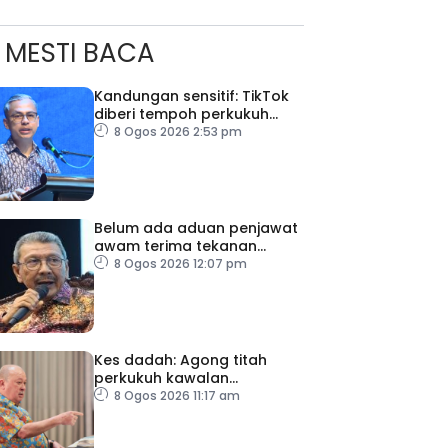
MESTI BACA
Kandungan sensitif: TikTok
diberi tempoh perkukuh
sistem moderasi
8 Ogos 2026 2:53 pm
Belum ada aduan penjawat
awam terima tekanan
daripada ahli politik
8 Ogos 2026 12:07 pm
Kes dadah: Agong titah
perkukuh kawalan
lapangan terbang, pintu
8 Ogos 2026 11:17 am
masuk negara