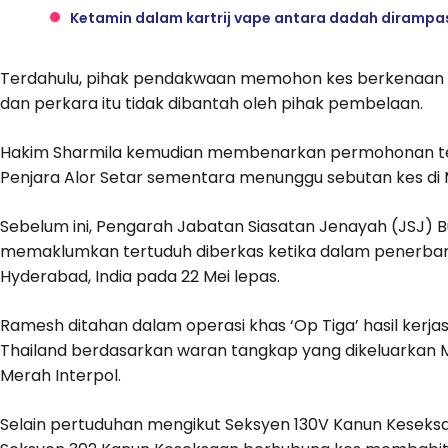
Ketamin dalam kartrij vape antara dadah dirampas
Terdahulu, pihak pendakwaan memohon kes berkenaan d
dan perkara itu tidak dibantah oleh pihak pembelaan.
Hakim Sharmila kemudian membenarkan permohonan ter
Penjara Alor Setar sementara menunggu sebutan kes di
Sebelum ini, Pengarah Jabatan Siasatan Jenayah (JSJ) B
memaklumkan tertuduh diberkas ketika dalam penerbang
Hyderabad, India pada 22 Mei lepas.
Ramesh ditahan dalam operasi khas ‘Op Tiga’ hasil ker
Thailand berdasarkan waran tangkap yang dikeluarkan M
Merah Interpol.
Selain pertuduhan mengikut Seksyen 130V Kanun Keseksa