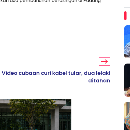
kan dua pembunuhan berasingan di Padang
Video cubaan curi kabel tular, dua lelaki
ditahan
ARTIKEL TAJAAN