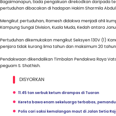
Bagaimanapun, tiada pengakuan direkodkan daripada ter
pertuduhan dibacakan di hadapan Hakim Sharmila Abdu
Mengikut pertuduhan, Ramesh didakwa menjadi ahli kum
Kampung Sungai Division, Kuala Muda, Kedah antara Janu
Pertuduhan dikemukakan mengikut Seksyen 130V (1) K
penjara tidak kurang lima tahun dan maksimum 20 tahun, 
Pendakwaan dikendalikan Timbalan Pendakwa Raya Vatch
peguam S. Shathish.
DISYORKAN
11.45 tan serbuk ketum dirampas di Tuaran
Kereta bawa enam sekeluarga terbabas, pemandu
Polis cari saksi kemalangan maut di Jalan Setia Ra