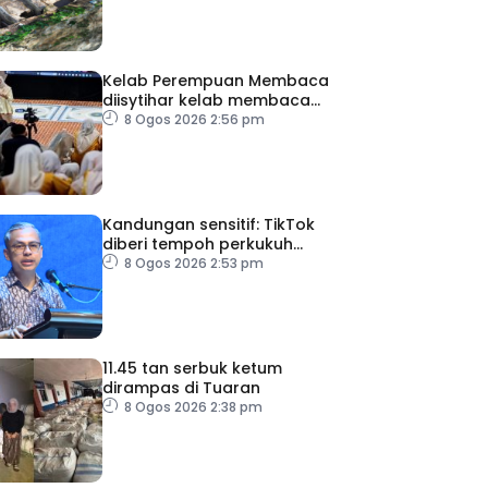
Kelab Perempuan Membaca
diisytihar kelab membaca
terbesar di Malaysia
8 Ogos 2026 2:56 pm
Kandungan sensitif: TikTok
diberi tempoh perkukuh
sistem moderasi
8 Ogos 2026 2:53 pm
11.45 tan serbuk ketum
dirampas di Tuaran
8 Ogos 2026 2:38 pm