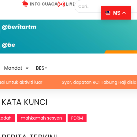
INFO CUACA
MS
Mandat
BES+
iti luar
Syor, dapatan RCI Tabung Haji disiasat tanpa 
KATA KUNCI
kedah
mahkamah sesyen
PDRM