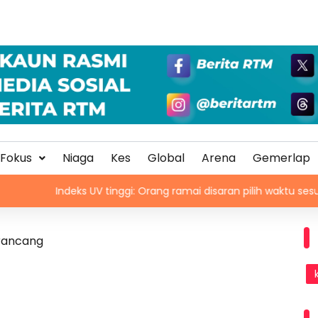
Fokus
Niaga
Kes
Global
Arena
Gemerlap
ndeks UV tinggi: Orang ramai disaran pilih waktu sesuai untuk aktiv
erancang