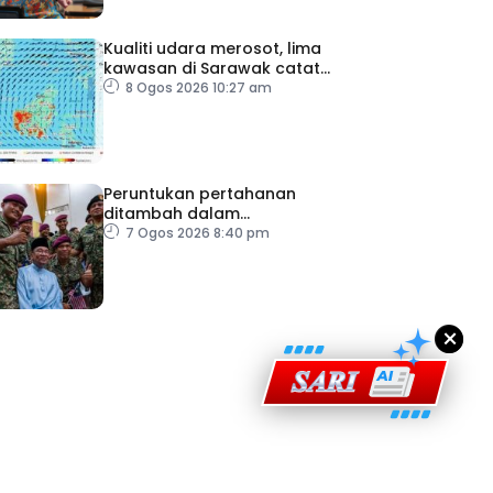
Kualiti udara merosot, lima
kawasan di Sarawak catat
IPU tidak sihat
8 Ogos 2026 10:27 am
Peruntukan pertahanan
ad Perkasa SCORE Marathon 2026 Melalui Kerjasama
ditambah dalam
engaruh Larian Antarabangsa
Belanjawan 2027
7 Ogos 2026 8:40 pm
×