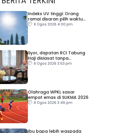
BERITA TERKINI
Indeks UV tinggi: Orang
ramai disaran pilih waktu
sesuai untuk aktiviti luar
8 Ogos 2026 4:00 pm
Syor, dapatan RCI Tabung
Haji disiasat tanpa
kompromi – PM
8 Ogos 2026 3:53 pm
Olahraga WPKL sasar
empat emas di SUKMA 2026
8 Ogos 2026 3:46 pm
Ibu bapa lebih waspada