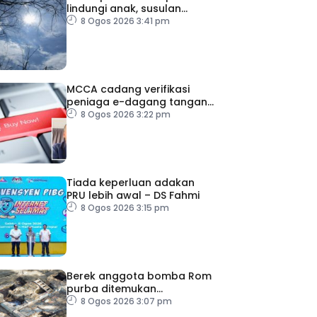
lindungi anak, susulan
indeks UV sangat tinggi
8 Ogos 2026 3:41 pm
MCCA cadang verifikasi
peniaga e-dagang tangani
lambakan produk import
8 Ogos 2026 3:22 pm
Tiada keperluan adakan
PRU lebih awal – DS Fahmi
8 Ogos 2026 3:15 pm
Berek anggota bomba Rom
purba ditemukan
berhampiran Colosseum
8 Ogos 2026 3:07 pm