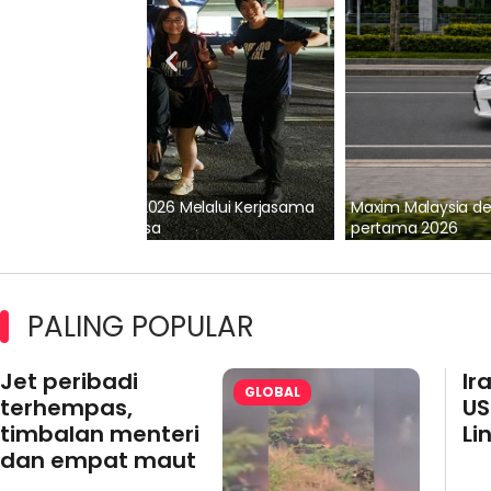
lalui Kerjasama
Maxim Malaysia dedah laporan keselamatan
pertama 2026
PALING POPULAR
Jet peribadi
Ir
GLOBAL
terhempas,
US
timbalan menteri
Li
dan empat maut