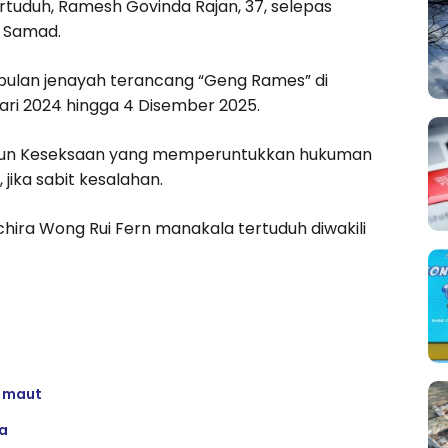
tuduh, Ramesh Govinda Rajan, 37, selepas
l Samad.
pulan jenayah terancang “Geng Rames” di
ari 2024 hingga 4 Disember 2025.
anun Keseksaan yang memperuntukkan hukuman
jika sabit kesalahan.
ira Wong Rui Fern manakala tertuduh diwakili
 maut
ja