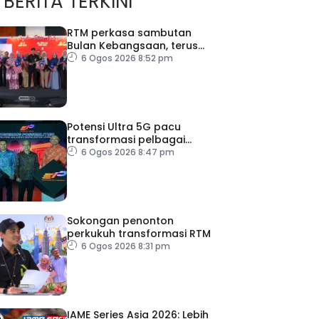
BERITA TERKINI
RTM perkasa sambutan
Bulan Kebangsaan, terus
dekati rakyat
6 Ogos 2026 8:52 pm
Potensi Ultra 5G pacu
transformasi pelbagai
sektor utama
6 Ogos 2026 8:47 pm
Sokongan penonton
perkukuh transformasi RTM
6 Ogos 2026 8:31 pm
IAME Series Asia 2026: Lebih