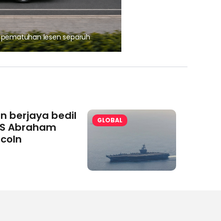
, pematuhan lesen separuh
Ajinomoto (Malaysia) Berh
aminoVITAL® Bersama Pemp
an berjaya bedil
GLOBAL
S Abraham
ncoln