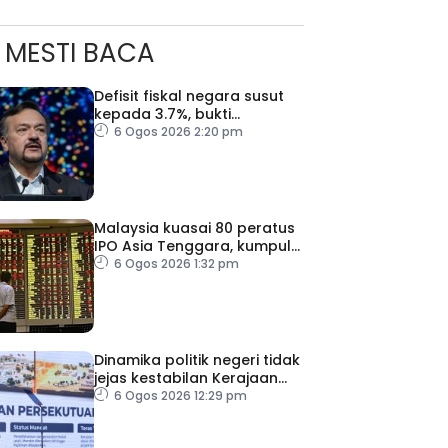
MESTI BACA
Defisit fiskal negara susut
kepada 3.7%, bukti
keyakinan pelabur masih
6 Ogos 2026 2:20 pm
kukuh
Malaysia kuasai 80 peratus
IPO Asia Tenggara, kumpul
AS$1.4 bilion separuh
6 Ogos 2026 1:32 pm
pertama 2026
Dinamika politik negeri tidak
jejas kestabilan Kerajaan
Perpaduan Persekutuan –
6 Ogos 2026 12:29 pm
TPM Zahid