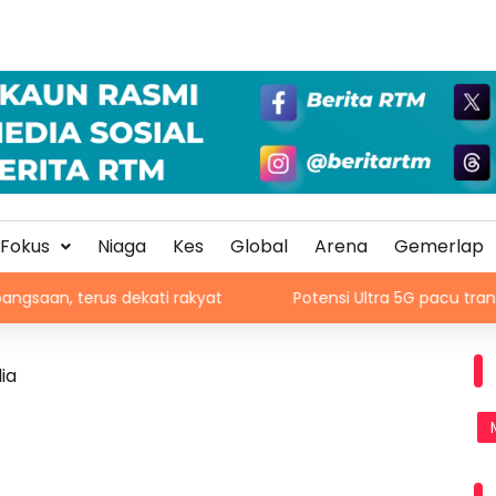
Fokus
Niaga
Kes
Global
Arena
Gemerlap
s dekati rakyat
Potensi Ultra 5G pacu transformasi pel
ia