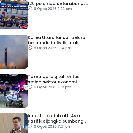
120 pelumba antarabangsa
berentap rebut tiket ke Itali
6 Ogos 2026 8:23 pm
Korea Utara lancar peluru
berpandu balistik jarak
dekat ke arah Laut Jepun
6 Ogos 2026 8:14 pm
Teknologi digital rentas
setiap sektor ekonomi
diperkasa seiring kemajuan
6 Ogos 2026 8:10 pm
inovasi
Industri mudah alih Asia
Pasifik dijangka sumbang
AS$1.4 trilion menjelang
6 Ogos 2026 7:51 pm
2030