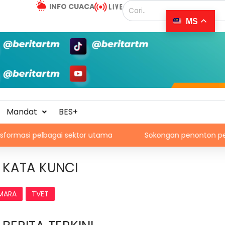
INFO CUACA
MS
Mandat
BES+
bagai sektor utama
Sokongan penonton perkukuh trans
KATA KUNCI
MARA
TVET