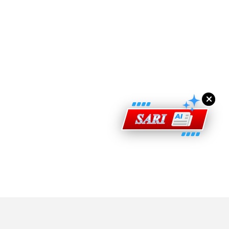
ad Perkasa SCORE Marathon 2026 Melalui Kerjasama
engaruh Larian Antarabangsa
×