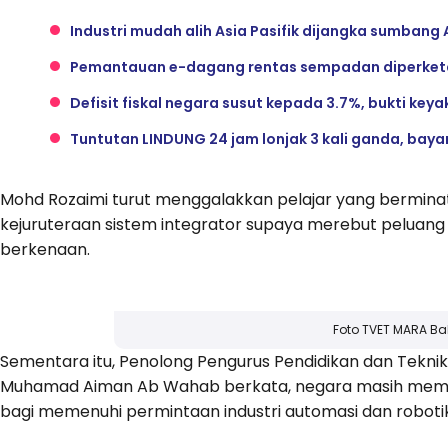
Industri mudah alih Asia Pasifik dijangka sumbang 
Pemantauan e-dagang rentas sempadan diperketat
Defisit fiskal negara susut kepada 3.7%, bukti key
Tuntutan LINDUNG 24 jam lonjak 3 kali ganda, bay
Mohd Rozaimi turut menggalakkan pelajar yang berminat 
kejuruteraan sistem integrator supaya merebut peluang
berkenaan.
Foto TVET MARA Bal
Sementara itu, Penolong Pengurus Pendidikan dan Tekni
Muhamad Aiman Ab Wahab berkata, negara masih memer
bagi memenuhi permintaan industri automasi dan robot