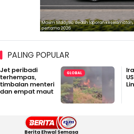
lalui Kerjasama
Maxim Malaysia dedah laporan keselamatan
pertama 2026
PALING POPULAR
Jet peribadi
Ir
GLOBAL
terhempas,
US
timbalan menteri
Li
dan empat maut
Berita Ehwal Semasa