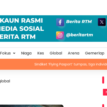
Fokus
Niaga
Kes
Global
Arena
Gemerlap
Sindiket ‘Flying Pasport’ tumpas, tiga individu ditahan
global