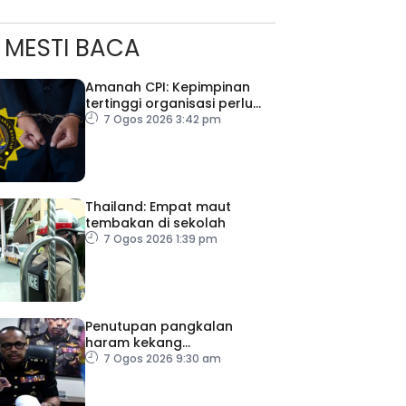
MESTI BACA
Amanah CPI: Kepimpinan
tertinggi organisasi perlu
pacu reformasi radikal
7 Ogos 2026 3:42 pm
Thailand: Empat maut
tembakan di sekolah
7 Ogos 2026 1:39 pm
Penutupan pangkalan
haram kekang
penyeludupan di Kelantan
7 Ogos 2026 9:30 am