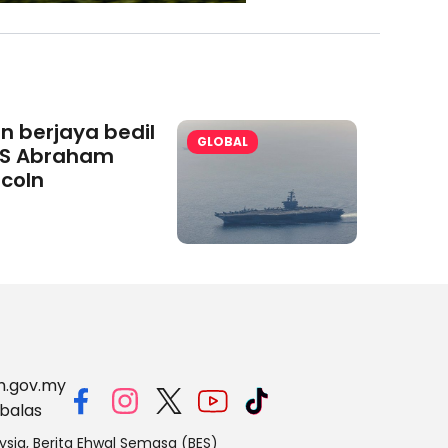
an berjaya bedil
GLOBAL
S Abraham
ncoln
m.gov.my
balas
ysia, Berita Ehwal Semasa (BES)