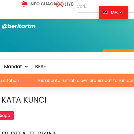
INFO CUACA
MS
Mandat
BES+
Pembantu rumah dipenjara empat tahun abai kanak-kanak
KATA KUNCI
Niaga