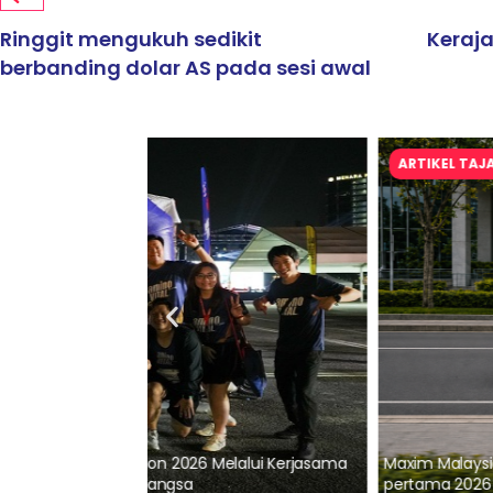
Ringgit mengukuh sedikit
Keraj
berbanding dolar AS pada sesi awal
ARTIKEL TAJAAN
lalui Kerjasama
Maxim Malaysia dedah laporan keselamatan
pertama 2026