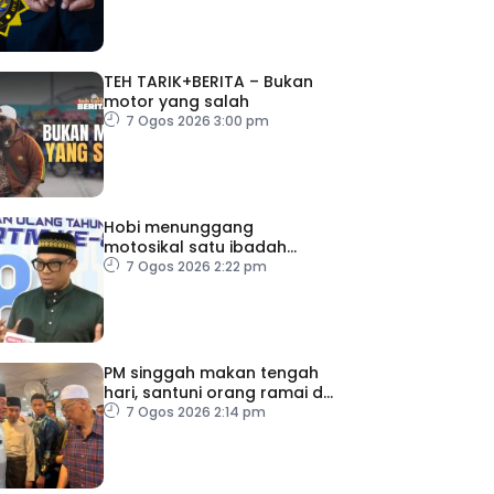
TEH TARIK+BERITA – Bukan
motor yang salah
7 Ogos 2026 3:00 pm
Hobi menunggang
motosikal satu ibadah
sekiranya dilakukan dengan
7 Ogos 2026 2:22 pm
niat dan cara betul
PM singgah makan tengah
hari, santuni orang ramai di
Alor Gajah
7 Ogos 2026 2:14 pm