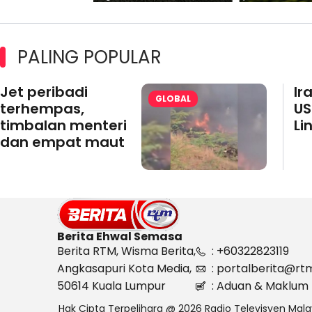
PALING POPULAR
Jet peribadi
Ir
GLOBAL
terhempas,
US
timbalan menteri
Li
dan empat maut
Berita Ehwal Semasa
Berita RTM, Wisma Berita,
: +60322823119
Angkasapuri Kota Media,
: portalberita@rt
50614 Kuala Lumpur
: Aduan & Maklum 
Hak Cipta Terpelihara @ 2026 Radio Televisyen Mala