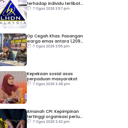
terhadap individu terlibat
dalam Laporan RCI TH
7 Ogos 2026 3:57 pm
Op Cegah Khas: Pasangan
warga emas antara 1,209
individu positif dadah
7 Ogos 2026 3:55 pm
Kepekaan sosial asas
perpaduan masyarakat
7 Ogos 2026 3:46 pm
Amanah CPI: Kepimpinan
tertinggi organisasi perlu
pacu reformasi radikal
7 Ogos 2026 3:42 pm