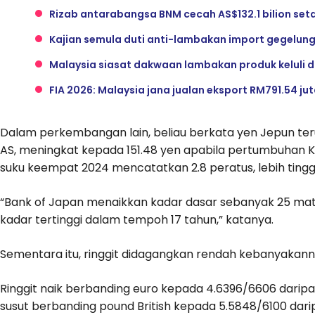
Rizab antarabangsa BNM cecah AS$132.1 bilion seta
Kajian semula duti anti-lambakan import gegelung 
Malaysia siasat dakwaan lambakan produk keluli d
FIA 2026: Malaysia jana jualan eksport RM791.54 ju
Dalam perkembangan lain, beliau berkata yen Jepun ter
AS, meningkat kepada 151.48 yen apabila pertumbuhan 
suku keempat 2024 mencatatkan 2.8 peratus, lebih tingg
“Bank of Japan menaikkan kadar dasar sebanyak 25 mata
kadar tertinggi dalam tempoh 17 tahun,” katanya.
Sementara itu, ringgit didagangkan rendah kebanyaka
Ringgit naik berbanding euro kepada 4.6396/6606 daripad
susut berbanding pound British kepada 5.5848/6100 dar