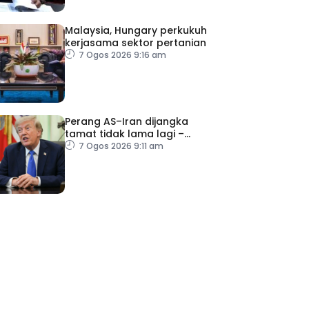
Malaysia, Hungary perkukuh
kerjasama sektor pertanian
7 Ogos 2026 9:16 am
Perang AS–Iran dijangka
tamat tidak lama lagi –
Trump
7 Ogos 2026 9:11 am
ad Perkasa SCORE Marathon 2026 Melalui Kerjasama
engaruh Larian Antarabangsa