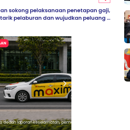
aan sokong pelaksanaan penetapan gaji,
tarik pelaburan dan wujudkan peluang ...
ARTIKEL TAJAAN
, pematuhan lesen separuh
Ajinomoto (Malaysia) Berh
aminoVITAL® Bersama Pemp