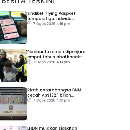
BERITA TERKINI
Sindiket ‘Flying Pasport’
tumpas, tiga individu
ditahan
7 Ogos 2026 4:16 pm
Pembantu rumah dipenjara
empat tahun abai kanak-
kanak hingga lemas
7 Ogos 2026 4:13 pm
Rizab antarabangsa BNM
cecah AS$132.1 bilion
setakat Julai
7 Ogos 2026 4:01 pm
LHDN mulakan siasatan