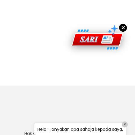
×
×
Helo! Tanyakan apa sahaja kepada saya.
Hak Cipta
|
Penafian
|
Polisi Keselamatan